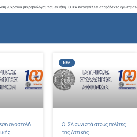
Το claw back εξοντώνει τον ιατρικό κόσμο-Τραγική περίπτωση 93χρονου μικροβιολόγου που εκλήθη να πληρώσει για το ιατρείο που έκλεισε από το 2016 ενώ νοσηλευόταν στην ΜΕΘ
ΝΈΑ
μεση αναστολή
Ο ΙΣΑ συνιστά στους πολίτες
ικής
της Αττικής