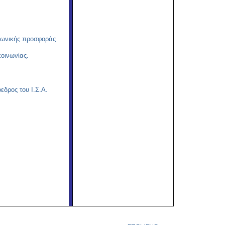
ινωνικής προσφοράς
κοινωνίας.
όεδρος του Ι.Σ.Α.