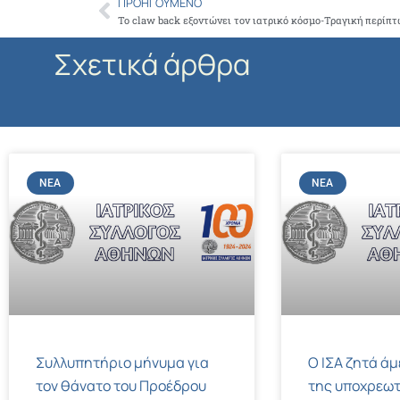
ΠΡΟΗΓΟΎΜΕΝΟ
Prev
Σχετικά άρθρα
ΝΈΑ
ΝΈΑ
Συλλυπητήριο μήνυμα για
Ο ΙΣΑ ζητά ά
τον θάνατο του Προέδρου
της υποχρεωτ