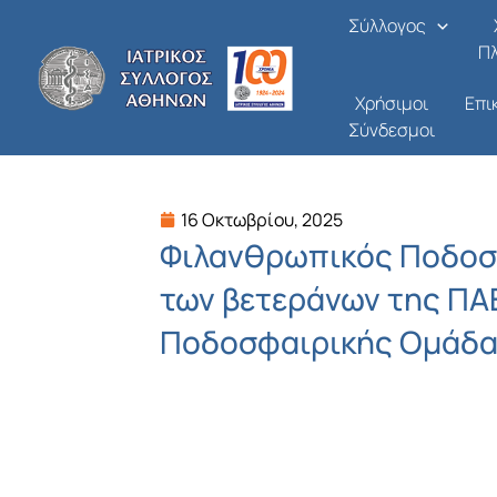
Μετάβαση
Σύλλογος
στο
Π
περιεχόμενο
Χρήσιμοι
Επι
Σύνδεσμοι
16 Οκτωβρίου, 2025
Φιλανθρωπικός Ποδοσ
των βετεράνων της ΠΑ
Ποδοσφαιρικής Ομάδας