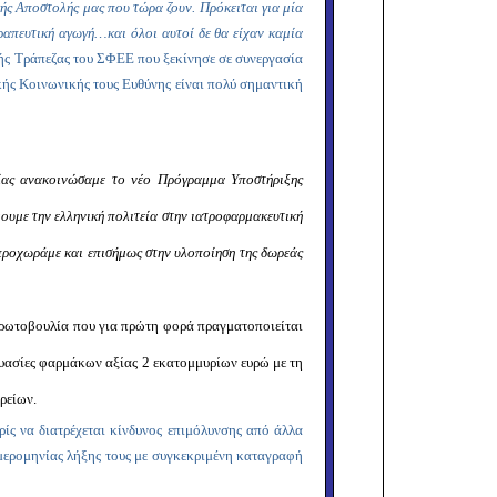
κής Αποστολής μας που τώρα ζουν. Πρόκειται για μία
εραπευτική αγωγή…και όλοι αυτοί δε θα είχαν καμία
ής Τράπεζας του ΣΦΕΕ
που ξεκίνησε σε συνεργασία
ής Κοινωνικής τους Ευθύνης είναι πολύ σημαντική
ρείας ανακοινώσαμε το νέο Πρόγραμμα Υποστήριξης
υμε την ελληνική πολιτεία στην ιατροφαρμακευτική
 προχωράμε και επισήμως στην υλοποίηση της δωρεάς
α πρωτοβουλία που για πρώτη φορά πραγματοποιείται
υασίες φαρμάκων αξίας 2 εκατομμυρίων ευρώ με τη
ρείων.
ρίς να διατρέχεται κίνδυνος επιμόλυνσης από άλλα
ερομηνίας λήξης
τους με συγκεκριμένη καταγραφή