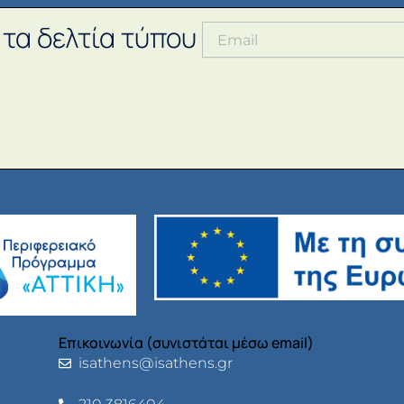
 τα δελτία τύπου
Επικοινωνία (συνιστάται μέσω email)
isathens@isathens.gr