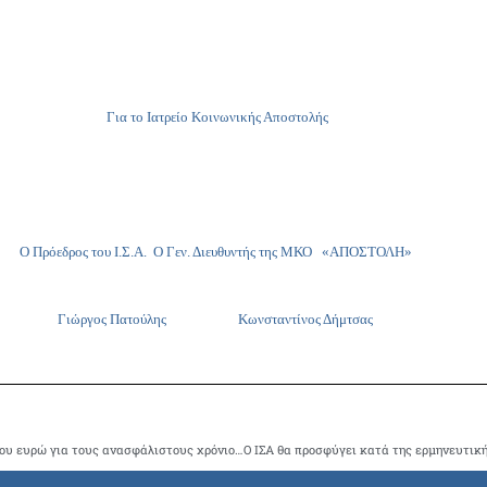
Για το Ιατρείο Κοινωνικής Αποστολής
Ο Πρόεδρος του Ι.Σ.Α. Ο Γεν. Διευθυντής της ΜΚΟ «ΑΠΟΣΤΟΛΗ»
Γιώργος Πατούλης Κωνσταντίνος Δήμτσας
Παράδοση υψηλού κόστους φαρμάκων αξίας ½ εκατομμυρίου ευρώ για τους ανασφάλιστους χρόνιους αρρώστους του Ιατρείου Κοινωνικής Αποστολής