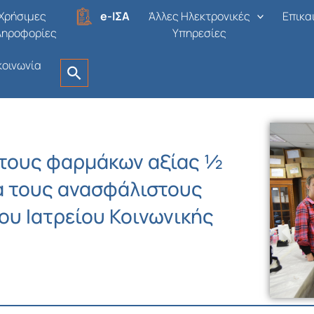
Χρήσιμες
e-ΙΣΑ
Άλλες Ηλεκτρονικές
Επικα
ληροφορίες
Υπηρεσίες
κοινωνία
τους φαρμάκων αξίας ½
α τους ανασφάλιστους
ου Ιατρείου Κοινωνικής