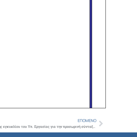
ΕΠΌΜΕΝΟ
Next
Ο ΙΣΑ θα προσφύγει κατά της ερμηνευτικής εγκυκλίου του Υπ. Εργασίας για την προσωρινή σύνταξη των ιατρών από το ΤΣΑΥ