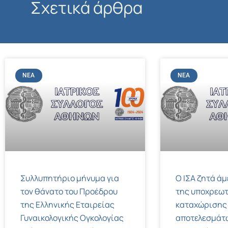
Σχετικά άρθρα
ΝΈΑ
ΝΈΑ
Συλλυπητήριο μήνυμα για
Ο ΙΣΑ ζητά ά
τον θάνατο του Προέδρου
της υποχρεωτ
της Ελληνικής Εταιρείας
καταχώρισης
Γυναικολογικής Ογκολογίας
αποτελεσμάτ