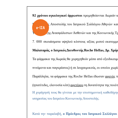
92 χρόνιοι ογκολογικοί άρρωστοι
προμηθεύονται δωρεάν κά
Κοινωνικής Αποστολής του Ιατρικού Συλλόγου Αθηνών κα
Υποστήριξης Ανασφάλιστων Ασθενών και της Κοινωνικής 
7. 000 σκευάσματα υψηλού κόστους αξίας μισού εκατομμ
Μαλαταράς
,
ο Ιατρικός Διευθυντής Roche Hellas, Δρ. Χρ
Τα φάρμακα της δωρεάς θα χορηγηθούν μέσα από εξειδικευμέ
πνεύμονα και παγκρέατος) ή σε λευχαιμικούς, οι οποίοι χωρ
Παράλληλα, τα φάρμακα της Roche Hellas έδωσαν
αφενός
τ
(ηπατίτιδες, ελονοσία κλπ)
αφετέρου
τη δυνατότητα της ποιότ
Η χορήγησή τους θα γίνεται με την επιστημονική καθοδήγη
υπηρεσίας του Ιατρείου Κοινωνικής Αποστολής.
Κατά την παραλαβή,
ο Πρόεδρος του Ιατρικού Συλλόγου