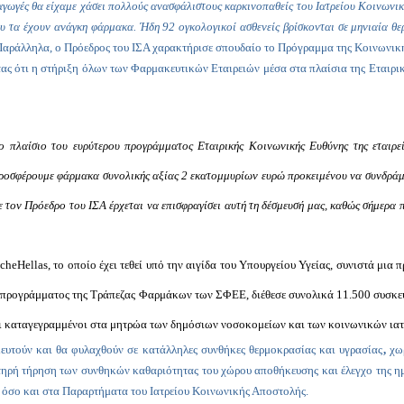
 αγωγές θα είχαμε χάσει πολλούς ανασφάλιστους καρκινοπαθείς του Ιατρείου Κοινωνι
ου τα έχουν ανάγκη φάρμακα. Ήδη 92 ογκολογικοί ασθενείς βρίσκονται σε μηνιαία θ
αράλληλα, ο Πρόεδρος του ΙΣΑ χαρακτήρισε σπουδαίο το
Πρόγραμμα της Κοινωνικ
 ότι η στήριξη όλων των Φαρμακευτικών Εταιρειών μέσα στα πλαίσια της Εταιρικ
στο πλαίσιο του ευρύτερου προγράμματος Εταιρικής Κοινωνικής Ευθύνης της εται
προσφέρουμε φάρμακα συνολικής αξίας 2 εκατομμυρίων ευρώ προκειμένου να συνδράμο
 τον Πρόεδρο του ΙΣΑ έρχεται να επισφραγίσει αυτή τη δέσμευσή μας, καθώς σήμερα
che
Hellas
, το οποίο έχει τεθεί υπό την αιγίδα του Υπουργείου Υγείας, συνιστά μι
όγω προγράμματος της Τράπεζας Φαρμάκων των ΣΦΕΕ, διέθεσε συνολικά 11.500 συσκε
αι καταγεγραμμένοι στα μητρώα των δημόσιων νοσοκομείων και των κοινωνικών ιατ
ευτούν και θα
φυλαχθούν σε κατάλληλες συνθήκες θερμοκρασίας και υγρασίας
,
χω
υστηρή τήρηση των συνθηκών καθαριότητας του χώρου
αποθήκευσης και έλεγχο της
ημ
 όσο και στα Παραρτήματα του Ιατρείου Κοινωνικής Αποστολής.