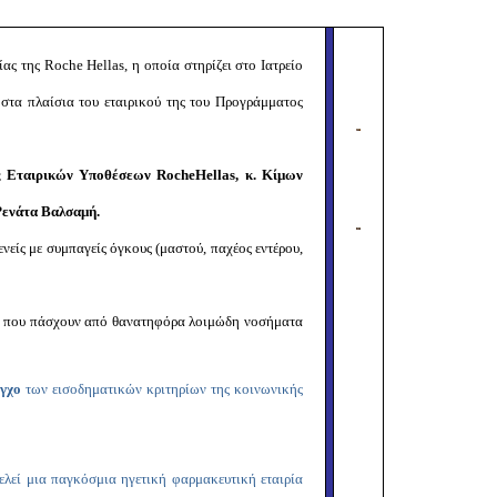
Copy
Link
ς της Roche Hellas, η οποία στηρίζει στο Ιατρείο
τα πλαίσια του εταιρικού της του Προγράμματος
ής Εταιρικών Υποθέσεων
Roche
Hellas
, κ. Κίμων
Ρενάτα Βαλσαμή.
είς με συμπαγείς όγκους (μαστού, παχέος εντέρου,
ου που πάσχουν από θανατηφόρα λοιμώδη νοσήματα
εγχο
των εισοδηματικών κριτηρίων της κοινωνικής
τελεί μια παγκόσμια ηγετική φαρμακευτική εταιρία