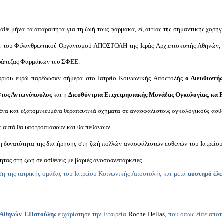
θε μήνα τα απαραίτητα για τη ζωή τους φάρμακα, εξ αιτίας της σημαντικής χορηγία
ι του Φιλανθρωπικού Οργανισμού ΑΠΟΣΤΟΛΗ της Ιεράς Αρχιεπισκοπής Αθηνών, σ
Τράπεζας Φαρμάκων του ΣΦΕΕ.
υρίου ευρώ παρέδωσαν σήμερα στο Ιατρείο Κοινωνικής Αποστολής
ο Διευθυντ
ήστος Αντωνόπουλος
και η
Διευθύντρια Επιχειρησιακής Μονάδας Ογκολογίας, κα 
να και εξατομικευμένα θεραπευτικά σχήματα σε ανασφάλιστους ογκολογικούς ασθεν
ίς αυτά θα υποτροπιάσουν και θα πεθάνουν.
η δυνατότητα της διατήρησης στη ζωή πολλών ανασφάλιστων ασθενών του Ιατρεί
ητας στη ζωή σε ασθενείς με βαριές ανοσοανεπάρκειες.
ση της ιατρικής ομάδας του Ιατρείου Κοινωνικής Αποστολής και μετά
αυστηρό έλ
 Αθηνών Γ.Πατούλης
ευχαρίστησε την Εταιρεία
Roche Hellas
, που όπως είπε απο