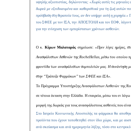
υψηλής αξιοπιστίας, δηλώνοντας:
«Χωρίς αυτές τις μηνιαίες
δωρεά με εξειδικευμένα και καθοριστικά για τη ζωή αυτών π
πρόσβαση στη θεραπεία τους, αν δεν υπήρχε αυτή η χορηγία.»
Π
του ΣΦΕΕ με τον ΙΣΑ, την ΑΠΟΣΤΟΛΗ και τον ΕΟΦ, λέγοντας
για την ενίσχυση των εμπερίστατων χρόνιων ασθενών.
Ο κ.
Κίμων Μαλαταράς
σημείωσε:
«Πριν λίγες ημέρες, 
Ανασφάλιστων Ασθενών της
Roche
Hellas
, μέσω του οποίου 
φροντίδα των ανασφάλιστων συμπολιτών μας.
Η συνάντηση με
στην “Τράπεζα Φαρμάκων” των ΣΦΕΕ και ΙΣΑ».
Το Πρόγραμμα Υποστήριξης Ανασφάλιστων Ασθενών της
Ro
σε τέτοια έκταση στην Ελλάδα. Η εταιρεία, μέσω του εν λ
μορφή της δωρεάς για τους ανασφάλιστους ασθενείς που είν
Στο Ιατρείο Κοινωνικής Αποστολής τα φάρμακα θα αποθηκ
προϊόντα που έχουν τοποθετηθεί στον ίδιο χώρο, και με α
ανά σκεύασμα και ανά ημερομηνία λήξης, τόσο στο κεντρικό