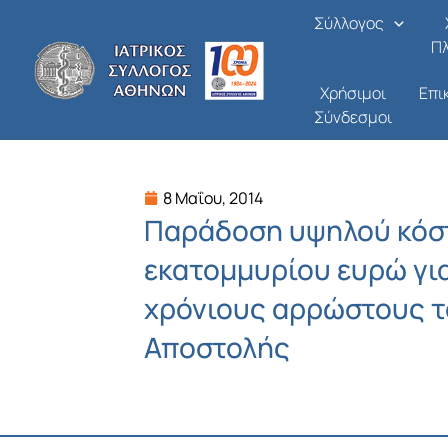
Μετάβαση
Σύλλογος
στο
Π
περιεχόμενο
Χρήσιμοι
Επι
Σύνδεσμοι
8 Μαΐου, 2014
Παράδοση υψηλού κόσ
εκατομμυρίου ευρώ γι
χρόνιους αρρώστους τ
Αποστολής