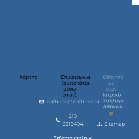
Χάρτης
Επικοινωνία
Οδήγησέ
(συνιστάται
με
μέσω
στον
email)
Ιατρικό
Σύλλογο
isathens@isathens.gr
Αθηνών
210
3816404
Sitemap
Σεβαστουπόλεως