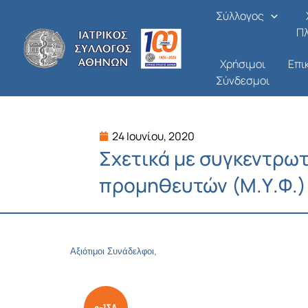
Μετάβαση
Σύλλογος
στο
Π
περιεχόμενο
Χρήσιμοι
Επι
Σύνδεσμοι
24 Ιουνίου, 2020
Σχετικά με συγκεντρωτ
προμηθευτών (Μ.Υ.Φ.) 
Αξιότιμοι Συνάδελφοι,