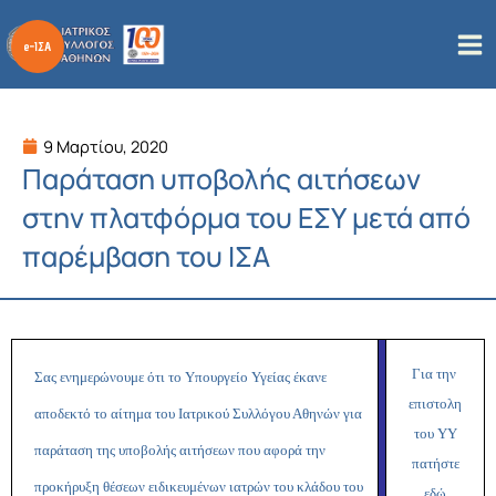
Μετάβαση
στο
περιεχόμενο
9 Μαρτίου, 2020
Παράταση υποβολής αιτήσεων
στην πλατφόρμα του ΕΣΥ μετά από
παρέμβαση του ΙΣΑ
Για την
Σας ενημερώνουμε ότι το Υπουργείο Υγείας έκανε
επιστολη
αποδεκτό το αίτημα του Ιατρικού Συλλόγου Αθηνών για
του ΥΥ
παράταση της υποβολής αιτήσεων που αφορά την
πατήστε
προκήρυξη θέσεων ειδικευμένων ιατρών του κλάδου του
εδώ