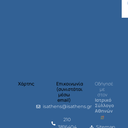
Χάρτης
Επικοινωνία
Οδήγησέ
(συνιστάται
με
μέσω
στον
email)
Ιατρικό
Σύλλογο
isathens@isathens.gr
Αθηνών
210
3816404
Sitemap