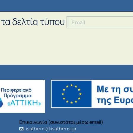
 τα δελτία τύπου
Επικοινωνία (συνιστάται μέσω email)
isathens@isathens.gr