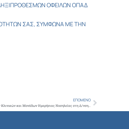
Copy
 ΛΗΞΙΠΡΟΘΕΣΜΩΝ ΟΦΕΙΛΩΝ ΟΠΑΔ
Link
ΟΤΗΤΩΝ ΣΑΣ, ΣΥΜΦΩΝΑ ΜΕ ΤΗΝ
ΕΠΌΜΕΝΟ
Next
Συγκρότηση επιτροπής ελέγχου Ιδιωτικών Κλινικών και Μονάδων Ημερήσιας Νοσηλείας στη Δ/νση Δημόσιας Υγείας της Περιφέρειας Αττικής