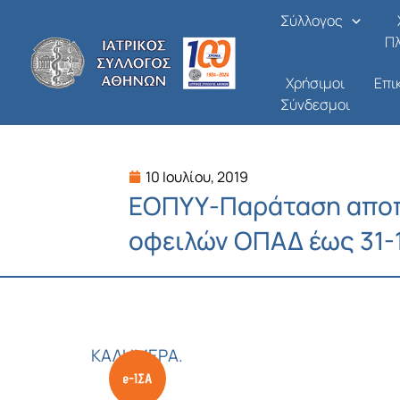
Μετάβαση
Σύλλογος
στο
Π
περιεχόμενο
Χρήσιμοι
Επι
Σύνδεσμοι
10 Ιουλίου, 2019
ΕΟΠΥΥ-Παράταση απο
οφειλών ΟΠΑΔ έως 31-
ΚΑΛΗΜΕΡΑ.