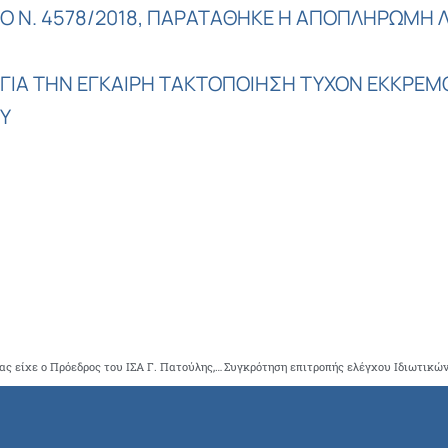
ΤΟ Ν. 4578/2018, ΠΑΡΑΤΑΘΗΚΕ Η ΑΠΟΠΛΗΡΩΜΗ
ΙΑ ΤΗΝ ΕΓΚΑΙΡΗ ΤΑΚΤΟΠΟΙΗΣΗ ΤΥΧΟΝ ΕΚΚΡΕΜ
Υ
Συνομιλία με την νέα πολιτική ηγεσία του Υπουργείου Υγείας είχε ο Πρόεδρος του ΙΣΑ Γ. Πατούλης, στο πλαίσιο της τελετής παράδοσης παραλαβής του Υπουργείου Υγείας