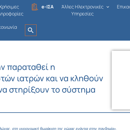
Χρήσιμες
e-ΙΣΑ
Άλλες Ηλεκτρονικές
Επικα
ληροφορίες
Υπηρεσίες
κοινωνία
ην παραταθεί η
τών ιατρών και να κληθούν
 να στηρίξουν το σύστημα
λώνας, στη υγειονομική θωράκιση της χώρας ενάντια στην πανδημία».