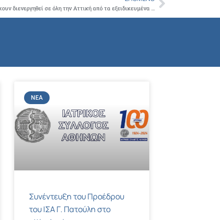
Next
Στα 18.399 ανέρχονται τα rapid test που έχουν διενεργηθεί σε όλη την Αττική από τα εξειδικευμένα κλιμάκια Ιατρών και Νοσηλευτών του ΙΣΑ και της Περιφέρειας Αττικής
ΝΈΑ
Συνέντευξη του Προέδρου
του ΙΣΑ Γ. Πατούλη στο