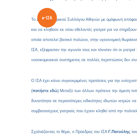
To
Δ.Σ του Ιατρικού Συλλόγου Αθηνών με ομόφωνή απόφασή
και να κληθούν εκ νέου εθελοντές γιατροί για να στηρίξο
οποία αποτελεί βασικό πυλώνα, στην υγειονομική θωράκισ
ΙΣΑ, εξέφρασαν την αγωνία τους και τόνισαν ότι οι γιατρο
νοσοκομειακού συστήματος σε πολλές περιπτώσεις δεν είν
Ο ΙΣΑ έχει κάνει συγκεκριμένες προτάσεις για την ενίσχυσ
(
πατήστε εδώ
).Μεταξύ των άλλων πρότεινε την άμεση τοπ
δυνατότητα σε περισσότερες ειδικότητες ιδιωτών ιατρών να
συμβασιούχους γιατρούς που έχουν κληθεί από την πολιτε
Σχολιάζοντας το θέμα, ο Πρόεδρος του ΙΣΑ
Γ.Πατούλης
τον