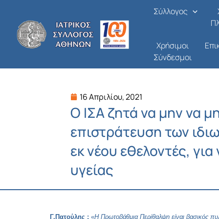
Μετάβαση
Σύλλογος
στο
Π
περιεχόμενο
Χρήσιμοι
Επι
Σύνδεσμοι
16 Απριλίου, 2021
Ο ΙΣΑ ζητά να μην να μ
επιστράτευση των ιδιω
εκ νέου εθελοντές, για
υγείας
Γ.Πατούλης :
«
Η Πρωτοβάθμια Περίθαλψη είναι βασικός πυ