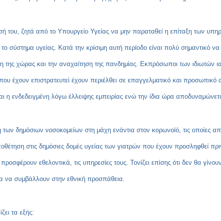
 του, ζητά από το Υπουργείο Υγείας να μην παραταθεί η επίταξη των υπη
υν το σύστημα υγείας. Κατά την κρίσιμη αυτή περίοδο είναι πολύ σημαντικό 
η της χώρας και την αναχαίτηση της πανδημίας. Εκπρόσωποι των ιδιωτών ι
ί που έχουν επιστρατευτεί έχουν περιέλθει σε επαγγελματικό και προσωπικό 
αι η ενδεδειγμένη λόγω έλλειψης εμπειρίας ενώ την ίδια ώρα αποδυναμώνε
η των δημόσιων νοσοκομείων στη μάχη ενάντια στον κορωνοϊό, τις οποίες απ
οθέτηση στις δημόσιες δομές υγείας των γιατρών που έχουν προσληφθεί πρι
 προσφέρουν εθελοντικά, τις υπηρεσίες τους. Τονίζει επίσης ότι δεν θα γίν
ία να συμβάλλουν στην εθνική προσπάθεια.
ίζει τα εξής: