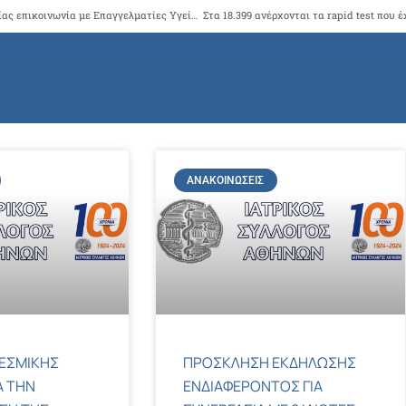
AstraZeneca Ελλάδας: Επικαιροποιημένη επιστολή “Απευθείας επικοινωνία με Επαγγελματίες Υγείας” σχετικά με σύνδεση μεταξύ του εμβολίου κατά της COVID-19 της AstraZeneca, Vaxzevria, και της εμφάνισης θρόμβωσης σε συνδυασμό με θρομβοπενία
ΑΝΑΚΟΙΝΏΣΕΙΣ
ΕΣΜΙΚΗΣ
ΠΡΟΣΚΛΗΣΗ ΕΚΔΗΛΩΣΗΣ
Α ΤΗΝ
ΕΝΔΙΑΦΕΡΟΝΤΟΣ ΓΙΑ