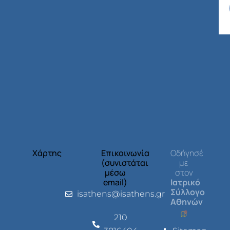
Χάρτης
Επικοινωνία
Οδήγησέ
(συνιστάται
με
μέσω
στον
email)
Ιατρικό
Σύλλογο
isathens@isathens.gr
Αθηνών
210