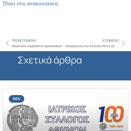
Πίσω στις ανακοινώσεις
ΠΡΟΗΓΟΎΜΕΝΟ
ΕΠΌΜΕΝΟ
Prev
Ne
Παράταση συμβάσεων προσωπικών ιατρών έως την 31η Δεκεμβρίου 2025
Αναγόρευση του Αχιλλέα Ρέντη σε Επίτιμο Πρόεδρο του Πειθαρχικού Συμβουλίου του ΙΣΑ
Σχετικά άρθρα
ΝΈΑ