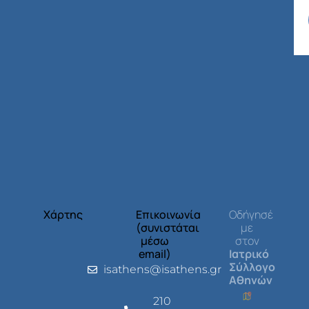
Χάρτης
Επικοινωνία
Οδήγησέ
(συνιστάται
με
μέσω
στον
email)
Ιατρικό
Σύλλογο
isathens@isathens.gr
Αθηνών
210