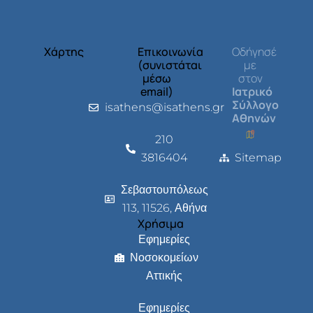
Χάρτης
Επικοινωνία
Οδήγησέ
(συνιστάται
με
μέσω
στον
email)
Ιατρικό
Σύλλογο
isathens@isathens.gr
Αθηνών
210
3816404
Sitemap
Σεβαστουπόλεως
113, 11526, Αθήνα
Χρήσιμα
Εφημερίες
Νοσοκομείων
Αττικής
Εφημερίες