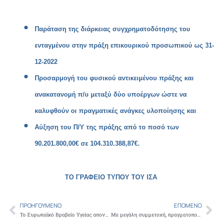
Παράταση της διάρκειας συγχρηματοδότησης του
ενταγμένου στην πράξη επικουρικού προσωπικού ως 31-
12-2022
Προσαρμογή του φυσικού αντικειμένου πράξης και
ανακατανομή π/υ μεταξύ δύο υποέργων ώστε να
καλυφθούν οι πραγματικές ανάγκες υλοποίησης και
Αύξηση του Π/Υ της πράξης από το ποσό των
90.201.800,00€ σε 104.310.388,87€.
ΤΟ ΓΡΑΦΕΙΟ ΤΥΠΟΥ ΤΟΥ ΙΣΑ
ΠΡΟΗΓΟΎΜΕΝΟ
ΕΠΌΜΕΝΟ
Prev
Ne
Το Ευρωπαϊκό Βραβείο Υγείας απονεμήθηκε στην Ελληνική πρωτοβουλία «SMOKE FREE GREECE» για τη δράση της κατά του καρκίνου
Με μεγάλη συμμετοχή, πραγματοποιήθηκε η σύσκεψη των Προέδρων των Ιατρικών Συλλόγων της χώρας, με το Συντονιστικό Όργανο των Φορέων Π.Φ.Υ. που συγκάλεσε ο Πρόεδρος του ΙΣΑ