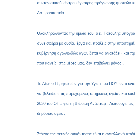
συντονιστικού κέντρου έγκαιρης πρόγνωσης φυσικών κ
Αστεροσκοπείο.
Ολοκληρώνοντας την ομιλία του, ο κ. Πατούλης υπογρά
συνεισφέρει με ουσία, έργα και πράξεις στην υποστήρι
κυβέρνηση αγωνιωδώς αγωνίζεται να ανατάξει» και πρό
που κανείς, στις μέρες μας, δεν επιβιώνει μόνος».
Το Δίκτυο Περιφερειών για την Υγεία του ΠΟΥ είναι έ
να βελτιώσει τις παρεχόμενες υπηρεσίες υγείας και ευεξί
2030 του ΟΗΕ για τη Βιώσιμη Ανάπτυξη. Λειτουργεί ως
δημόσιας υγείας.
Στόχος της φετινής συνάντησης είναι η ανταλλαγή από