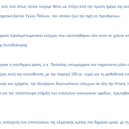
ς, κάτι που όπως τόνισε «είχαμε θέσει ως στόχο από την πρώτη ημέρα της α
δημοτικό Δίκτυο Υγιών Πόλεων, του οποίου έχω την τιμή να προεδρεύω».
άμματα προσυμπτωματικού ελέγχου που υλοποιήθηκαν όλα αυτά τα χρόνια α
ής Αυτοδιοίκησης.
σε η πανδημική κρίση, ο κ. Πατούλης υπογράμμισε τον σημαίνοντα ρόλο τ
προς αυτή την κατεύθυνση, με την παροχή 150 εκ. ευρώ για τη μισθοδοσία επ
μό και οχήματα, την διενέργεια διαγνωστικών ελέγχων σε όλη την Αττική, 
λά και την πολύπλευρη στήριξη των ευάλωτων κοινωνικών ομάδων, πρωτοβου
την ανάσχεση των επιπτώσεων της κλιματικής κρίσης στη δημόσια υγεία, με τ