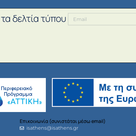
 τα δελτία τύπου
Επικοινωνία (συνιστάται μέσω email)
isathens@isathens.gr