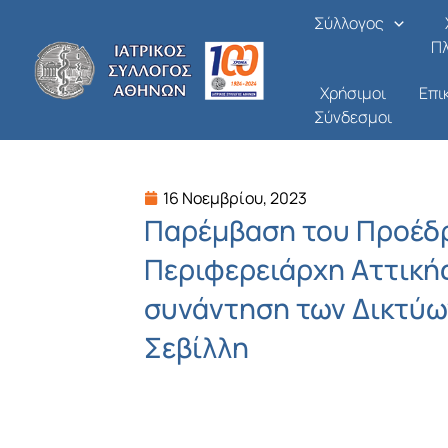
Μετάβαση
Σύλλογος
στο
Π
περιεχόμενο
Χρήσιμοι
Επι
Σύνδεσμοι
16 Νοεμβρίου, 2023
Παρέμβαση του Προέδρ
Περιφερειάρχη Αττικής
συνάντηση των Δικτύω
Σεβίλλη