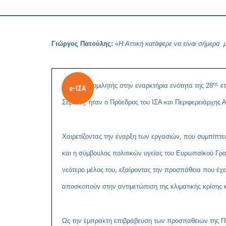
Γιώργος Πατούλης:
«
Η Αττική κατάφερε να είναι σήμερα μ
ης
Κεντρικός ομιλητής στην εναρκτήρια ενότητα της 28
ετ
Σεβίλλη, ήταν ο Πρόεδρος του ΙΣΑ και Περιφερειάρχης 
Χαιρετίζοντας την έναρξη των εργασιών, που συμπίπτε
και η σύμβουλος πολιτικών υγείας του Ευρωπαϊκού Γρα
νεότερο μέλος του, εξαίροντας την προσπάθεια που έχει 
αποσκοπούν στην αντιμετώπιση της κλιματικής κρίσης 
Ως την έμπρακτη επιβράβευση των προσπαθειών της Περ