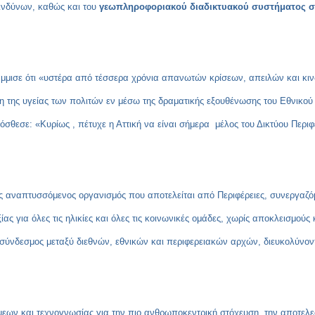
ινδύνων, καθώς και του
γεωπληροφοριακού διαδικτυακού συστήματος σ
μμισε ότι «υστέρα από τέσσερα χρόνια απανωτών κρίσεων, απειλών και κινδ
ξη της υγείας των πολιτών εν μέσω της δραματικής εξουθένωσης του Εθνικού
σθεσε: «Κυρίως , πέτυχε η Αττική να είναι σήμερα μέλος του Δικτύου Περιφ
νας αναπτυσσόμενος οργανισμός που αποτελείται από Περιφέρειες, συνεργαζό
ας για όλες τις ηλικίες και όλες τις κοινωνικές ομάδες, χωρίς αποκλεισμούς 
 σύνδεσμος μεταξύ διεθνών, εθνικών και περιφερειακών αρχών, διευκολύνον
ψεων και τεχνογνωσίας για την πιο ανθρωποκεντρική στόχευση, την αποτελε