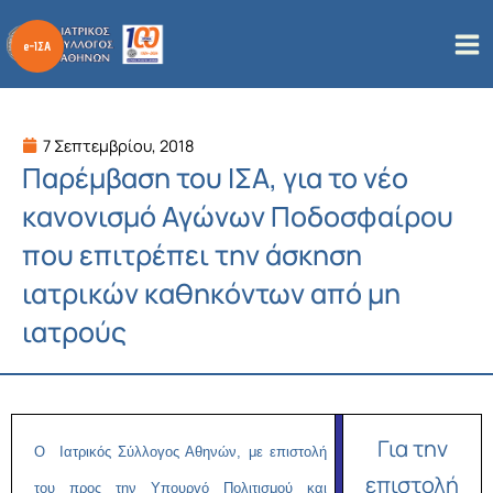
Μετάβαση
στο
περιεχόμενο
7 Σεπτεμβρίου, 2018
Παρέμβαση του ΙΣΑ, για το νέο
κανονισμό Αγώνων Ποδοσφαίρου
που επιτρέπει την άσκηση
ιατρικών καθηκόντων από μη
ιατρούς
Για την
Ο Ιατρικός Σύλλογος Αθηνών, με επιστολή
επιστολή
του προς την Υπουργό Πολιτισμού και