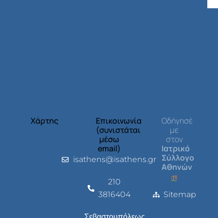
Χάρτης
Επικοινωνία
Οδήγησέ
(συνιστάται
με
μέσω
στον
email)
Ιατρικό
Σύλλογο
isathens@isathens.gr
Αθηνών
210
3816404
Sitemap
Σεβαστουπόλεως