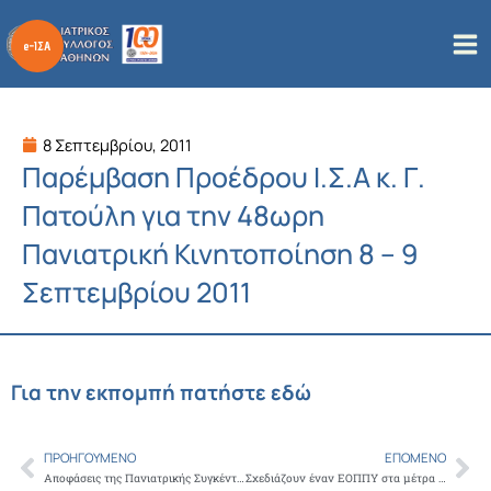
Μετάβαση
στο
περιεχόμενο
8 Σεπτεμβρίου, 2011
Παρέμβαση Προέδρου Ι.Σ.Α κ. Γ.
Πατούλη για την 48ωρη
Πανιατρική Κινητοποίηση 8 – 9
Σεπτεμβρίου 2011
Για την εκπομπή πατήστε εδώ
ΠΡΟΗΓΟΎΜΕΝΟ
ΕΠΌΜΕΝΟ
Prev
Ne
Αποφάσεις της Πανιατρικής Συγκέντρωσης Ι.Σ.Α. στις 3/9/2011
Σχεδιάζουν έναν ΕΟΠΠΥ στα μέτρα της Τρόικας και όχι με βάση τις ανάγκες των πολιτών.