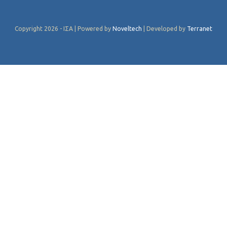
Copyright 2026 - ΙΣΑ | Powered by
Noveltech
| Developed by
Terranet