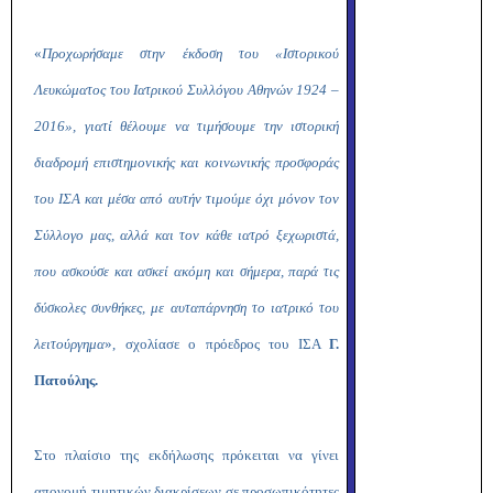
«
Προχωρήσαμε στην έκδοση του «Ιστορικού
Λευκώματος του Ιατρικού Συλλόγου Αθηνών 1924 –
2016», γιατί θέλουμε να τιμήσουμε την ιστορική
διαδρομή επιστημονικής και κοινωνικής προσφοράς
του ΙΣΑ και μέσα από αυτήν τιμούμε όχι μόνον τον
Σύλλογο μας, αλλά και τον κάθε ιατρό ξεχωριστά,
που ασκούσε και ασκεί ακόμη και σήμερα, παρά τις
δύσκολες συνθήκες, με αυταπάρνηση το ιατρικό του
λειτούργημα
», σχολίασε ο πρόεδρος του ΙΣΑ
Γ.
Πατούλης.
Στο πλαίσιο της εκδήλωσης πρόκειται να γίνει
απονομή τιμητικών διακρίσεων σε προσωπικότητες