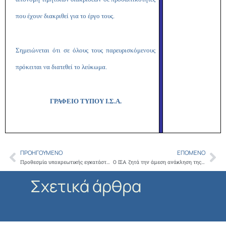
που έχουν διακριθεί για το έργο τους.
Σημειώνεται ότι σε όλους τους παρευρισκόμενους
πρόκειται να διατεθεί το λεύκωμα.
ΓΡΑΦΕΙΟ ΤΥΠΟΥ Ι.Σ.Α.
ΠΡΟΗΓΟΎΜΕΝΟ
ΕΠΌΜΕΝΟ
Prev
Ne
Προθεσμία υποχρεωτικής εγκατάστασης P.O.S. για τους γιατρούς
Ο ΙΣΑ ζητά την άμεση ανάκληση της υπ’ αριθμόν πρωτ. ΔΒ3Β/899/23.06.2017 οδηγίας προς τους συμβεβλημένους με τον ΕΟΠΥΥ ιατρούς
Σχετικά άρθρα