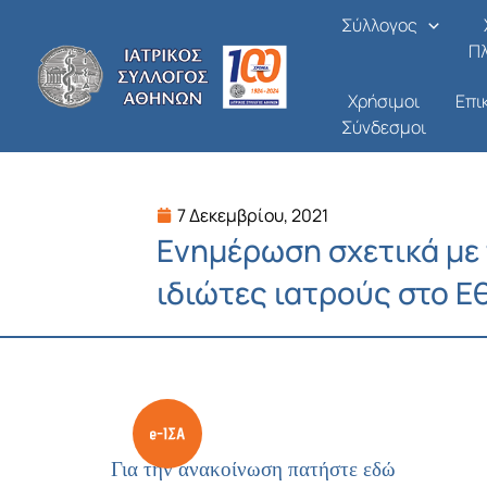
Μετάβαση
Σύλλογος
στο
Π
περιεχόμενο
Χρήσιμοι
Επι
Σύνδεσμοι
7 Δεκεμβρίου, 2021
Ενημέρωση σχετικά με
ιδιώτες ιατρούς στο Ε
Για την ανακοίνωση πατήστε εδώ