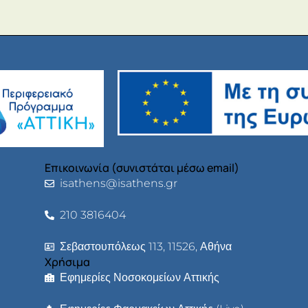
Επικοινωνία (συνιστάται μέσω email)
isathens@isathens.gr
210 3816404
Σεβαστουπόλεως 113, 11526, Αθήνα
Χρήσιμα
Εφημερίες Νοσοκομείων Αττικής