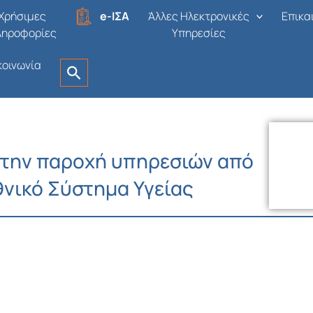
Χρήσιμες
e-ΙΣΑ
Άλλες Ηλεκτρονικές
Επικα
ληροφορίες
Υπηρεσίες
κοινωνία
 την παροχή υπηρεσιών από
θνικό Σύστημα Υγείας