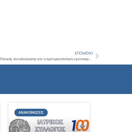
Copy
Link
ΕΠΌΜΕΝΟ
Next
Η ενίσχυση της Π.Φ.Υ. με τη συμβολή της Τοπικής Αυτοδιοίκησης και η προτεραιοποίηση υγειονομικών αναγκών, στο πλαίσιο του νέου ΠΕΠ Αττικής 2021-2027, στο επίκεντρο της συνάντησης του Προέδρου του ΙΣΑ και Π. Αττικής Γ. Πατούλημε τον Υπ. Υγείας Αθ. Πλεύρη
ΑΝΑΚΟΙΝΏΣΕΙΣ