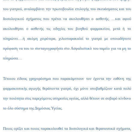
του γιατρού, αναλαμβάνει την πρωτοβουλία επιλογής του σκευάσματος και του
δοσολογικού σχήματος που πρέπει να ακολουθήσει ο ασθενής. …και αφού
ακολουθήσει ο ασθενής τις οδηγίες του βοηθού φαρμακείου, μετά ή το
πληρώνει….ή ακόμη χειρότερα, χιλιοπαρακαλεί το γιατρό με οποιαδήποτε
πρόφαση να του το συνταγογραφήσει στο Ασφαλιστικό του ταμείο για να μη το
πληρώσει…
Τέτοιου είδους γρηγορόσημα που παρακάμπτουν τον έχοντα την ευθύνη της
φαρμακευτικής αγωγής θεράποντα γιατρό, όχι μόνο υποβαθμίζουν κατά πολύ
την ποιότητα στις παρεχόμενες υπηρεσίες υγείας, αλλά θέτουν σε σοβαρό κίνδυνο
το όλο σύστημα της Δημόσιας Υγείας.
Ποιος ορίζει και ποιος παρακολουθεί τα δ
o
σολογικά και θεραπευτικά σχήματα,