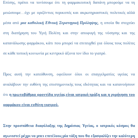
Επίσης, πρέπει να τονίσουμε ότι τη φαρμακευτική δαπάνη μπορούμε να τη
μειώσουμε…όχι με οριζόντιες περικοπές και ακρωτηριαστικές πολιτικές αλλά
μέσα από
μια καθολική Εθνική Στρατηγική Πρόληψης
, η οποία θα στοχεύει
στη διατήρηση του Υγιή Πολίτη και στην αποφυγή της νόσησης και της
κατανάλωσης φαρμάκου, κάτι που μπορεί να επιτευχθεί για όλους τους πολίτες
σε κάθε τοπική κοινωνία με κεντρικό άξονα τον ίδιο το γιατρό.
Προς αυτή την κατεύθυνση, οφείλουν όλοι οι επαγγελματίες υγείας να
αναλάβουν την ευθύνη της επιστημονικής τους ιδιότητας και να κατανοήσουν
ότι
η
πρωτοβάθμια φροντίδα υγείας είναι ιατρική πράξη και η χορήγηση του
φαρμάκου είναι ευθύνη γιατρού.
Στην προσπάθεια διαφύλαξης της Δημόσιας Υγείας, ο ιατρικός κόσμος θα
αγωνιστεί μέχρι να μπει επιτέλους μία τάξη που θα εξασφαλίζει την καλύτερη