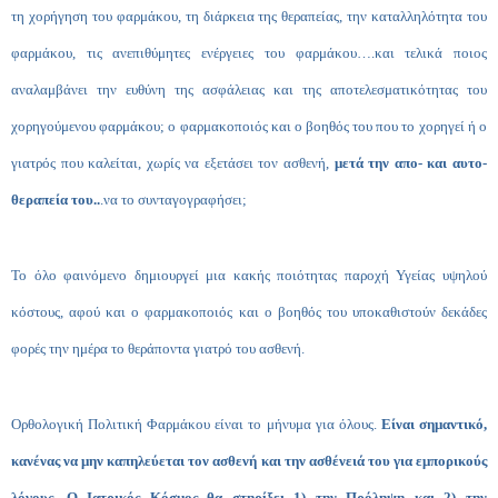
τη χορήγηση του φαρμάκου, τη διάρκεια της θεραπείας, την καταλληλότητα του
φαρμάκου, τις ανεπιθύμητες ενέργειες του φαρμάκου….και τελικά ποιος
αναλαμβάνει την ευθύνη της ασφάλειας και της αποτελεσματικότητας του
χορηγούμενου φαρμάκου; ο φαρμακοποιός και ο βοηθός του που το χορηγεί ή ο
γιατρός που καλείται, χωρίς να εξετάσει τον ασθενή,
μετά την απο- και αυτο-
θεραπεία του..
.να το συνταγογραφήσει;
Το όλο φαινόμενο δημιουργεί μια κακής ποιότητας παροχή Υγείας υψηλού
κόστους, αφού και ο φαρμακοποιός και ο βοηθός του υποκαθιστούν δεκάδες
φορές την ημέρα το θεράποντα γιατρό του ασθενή.
Ορθολογική Πολιτική Φαρμάκου είναι το μήνυμα για όλους.
Είναι σημαντικό,
κανένας να μην καπηλεύεται τον ασθενή και την ασθένειά του για εμπορικούς
λόγους. Ο Ιατρικός Κόσμος θα στηρίξει 1) την Πρόληψη και 2) την