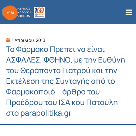
Μετάβαση
στο
περιεχόμενο
1 Απριλίου, 2013
Το Φάρμακο Πρέπει να είναι
ΑΣΦΑΛΕΣ, ΦΘΗΝΟ, με την Ευθύνη
του Θεράποντα Γιατρού και την
Εκτέλεση της Συνταγής από το
Φαρμακοποιό – άρθρο του
Προέδρου του ΙΣΑ κου Πατούλη
στο parapolitika.gr