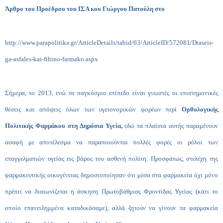
Άρθρο του Προέδρου του ΙΣΑ κου Γιώργου Πατούλη στο
http://www.parapolitika.gr/ArticleDetails/tabid/63/ArticleID/572081/Draseis-
ga-asfales-kai-fthino-farmako.aspx
Σήμερα, το 2013, ενώ σε παγκόσμιο επίπεδο είναι γνωστές οι επιστημονικές
θέσεις και απόψεις όλων των υγειονομικών φορέων περί
Ορθολογικής
Πολιτικής Φαρμάκου στη Δημόσια Υγεία,
εδώ τα πλαίσια αυτής παραμένουν
ασαφή με αποτέλεσμα να παραποιούνται πολλές φορές οι ρόλοι των
επαγγελματιών υγείας εις βάρος του ασθενή πολίτη. Προσφάτως, στελέχη της
φαρμακευτικής οικογένειας δημοσιοποίησαν ότι μέσα στα φαρμακεία όχι μόνο
πρέπει να διαιωνίζεται η άσκηση Πρωτοβάθμιας Φροντίδας Υγείας (κάτι το
οποίο επανειλημμένα καταδικάσαμε), αλλά ζητούν να γίνουν τα φαρμακεία