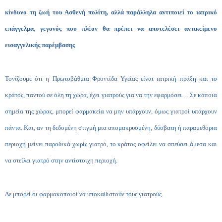
κίνδυνο τη ζωή του Ασθενή πολίτη, αλλά παράλληλα αντιποιεί το ιατρικό
επάγγελμα, γεγονός που πλέον θα πρέπει να αποτελέσει αντικείμενο
εισαγγελικής παρέμβασης
Τονίζουμε ότι η Πρωτοβάθμια Φροντίδα Υγείας είναι ιατρική πράξη και το
κράτος, παντού σε όλη τη χώρα, έχει γιατρούς για να την εφαρμόσει… Σε κάποια
σημεία της χώρας, μπορεί φαρμακεία να μην υπάρχουν, όμως γιατροί υπάρχουν
πάντα. Και, αν τη δεδομένη στιγμή μια απομακρυσμένη, δύσβατη ή παραμεθόρια
περιοχή μείνει παροδικά χωρίς γιατρό, το κράτος οφείλει να σπεύσει άμεσα και
να στείλει γιατρό στην αντίστοιχη περιοχή.
Δε μπορεί οι φαρμακοποιοί να υποκαθιστούν τους γιατρούς.