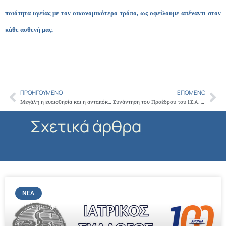
ποιότητα υγείας με τον οικονομικότερο τρόπο, ως οφείλουμε απέναντι στον
κάθε ασθενή μας.
ΠΡΟΗΓΟΎΜΕΝΟ
ΕΠΌΜΕΝΟ
Prev
Ne
Μεγάλη η ευαισθησία και η ανταπόκριση του κόσμου στον Ιερό Ναό Αγ Γερασίμου στα Ιλίσια
Συνάντηση του Προέδρου του Ι.Σ.Α. με τη ΠΕΙΒ για τα θέματα της ιατρικής βιοπαθολογίας
Σχετικά άρθρα
ΝΈΑ