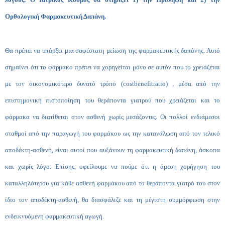
Ορθολογική Φαρμακευτική Δαπάνη.
Θα πρέπει να υπάρξει μια σαφέστατη μείωση της φαρμακευτικής δαπάνης. Αυτό
σημαίνει ότι το φάρμακο πρέπει να χορηγείται μόνο σε αυτόν που το χρειάζεται
με τον οικονομικότερο δυνατό τρόπο (
cost
benefit
ratio
) , μέσα από την
επιστημονική πιστοποίηση του θεράποντα γιατρού που χρειάζεται και το
φάρμακα να διατίθεται στον ασθενή χωρίς μεσάζοντες. Οι πολλοί ενδιάμεσοι
σταθμοί από την παραγωγή του φαρμάκου ως την κατανάλωση από τον τελικό
αποδέκτη-ασθενή, είναι αυτοί που αυξάνουν τη φαρμακευτική δαπάνη, άσκοπα
και χωρίς λόγο. Επίσης, οφείλουμε να πούμε ότι η άμεση χορήγηση του
καταλληλότερου για κάθε ασθενή φαρμάκου από το θεράποντα γιατρό του στον
ίδιο τον αποδέκτη-ασθενή, θα διασφάλιζε και τη μέγιστη συμμόρφωση στην
ενδεικνυόμενη φαρμακευτική αγωγή.