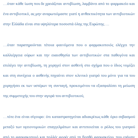
…όταν κάθε ίωση που δε χρειάζεται αντιβίωση, λαμβάνει από το φαρμακείο και
ένα αντιβιοτικό, ας μην αναρωτιόμαστε γιατί η ανθεκτικότητα των αντιβιοτικών
στην Ελλάδα είναι στα υψηλότερα ποσοστά όλης της Ευρώπης….
…όταν παρατηρούνται τέτοια φαινόμενα που ο φαρμακοποιός ελέγχει την
καλλιέργεια ούρων και την ευαισθησία των αντιβιοτικών στα παθογόνα και
επιλέγει την αντιβίωση, τη χορηγεί στον ασθενή στο σχήμα που ο ίδιος νομίζει
και στη συνέχεια ο ασθενής πηγαίνει στον κλινικό γιατρό του μόνο για να του
χορηγήσει εκ των υστέρων τη συνταγή, προκειμένου να εξασφαλίσει τη μείωση
της συμμετοχής του στην αγορά του αντιβιοτικού,
…τότε ένα είναι σίγουρο: ότι καταστρατηγείται αδιακρίτως κάθε όριο σεβασμού
μεταξύ των υγειονομικών επαγγελμάτων και αντιποιείται ο ρόλος του γιατρού
από το φαρμακοποιό και πολλές φορές από τη βοηθό φαρμακείου, που ερήμην