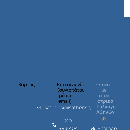
Χάρτης
Επικοινωνία
Οδήγησέ
(συνιστάται
με
μέσω
στον
email)
Ιατρικό
Σύλλογο
isathens@isathens.gr
Αθηνών
210
3816404
Sitemap