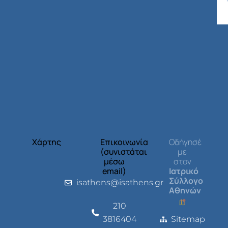
Χάρτης
Επικοινωνία
Οδήγησέ
(συνιστάται
με
μέσω
στον
email)
Ιατρικό
Σύλλογο
isathens@isathens.gr
Αθηνών
210
3816404
Sitemap