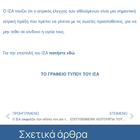
Ο ΙΣΑ τονίζει ότι ο ιατρικός έλεγχος των αθλούμενων είναι μια σημαντική
ιατρική πράξη που πρέπει να γίνεται με τις σωστές προϋποθέσεις, για να
μην τεθεί σε κίνδυνο η υγεία τους.
Για την επιστολή του ΙΣΑ
πατήστε εδώ
ΤΟ ΓΡΑΦΕΙΟ ΤΥΠΟΥ ΤΟΥ ΙΣΑ
ΠΡΟΗΓΟΎΜΕΝΟ
ΕΠΌΜΕΝΟ
Prev
Ne
Ο ΙΣΑ εκφράζει την οδύνη του για το θάνατο των μελών της ανθρωπιστικής αποστολής στη Λιβύη
ΕΠΙΤΥΧΗΜΕΝΗ ΛΕΙΤΟΥΡΓΙΑ ΤΟΥ ΗΛΕΚΤΡΟΝΙΚΟΥ ΣΥΣΤΗΜΑΤΟΣ – ΜΗΤΡΩΟΥ ΤΟΥ ΤΑΜΕΙΟΥ ΕΠΑΓΓΕΛΜΑΤΙΚΗΣ ΑΣΦΑΛΙΣΗΣ ΤΟΥ ΙΣΑ
Σχετικά άρθρα