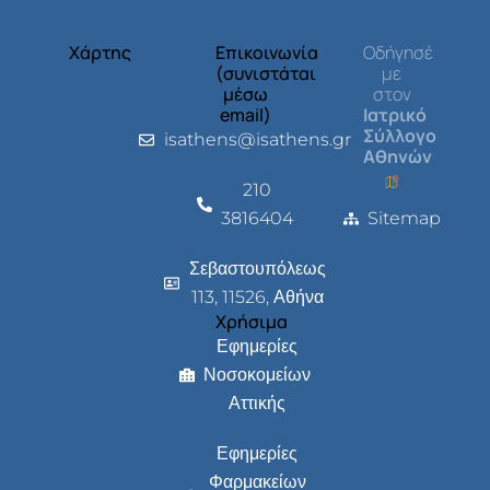
Χάρτης
Επικοινωνία
Οδήγησέ
(συνιστάται
με
μέσω
στον
email)
Ιατρικό
Σύλλογο
isathens@isathens.gr
Αθηνών
210
3816404
Sitemap
Σεβαστουπόλεως
113, 11526, Αθήνα
Χρήσιμα
Εφημερίες
Νοσοκομείων
Αττικής
Εφημερίες
Φαρμακείων