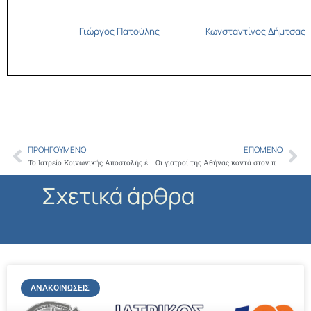
Γιώργος Πατούλης Κωνσταντίνος Δήμτσας
ΠΡΟΗΓΟΎΜΕΝΟ
ΕΠΌΜΕΝΟ
Prev
Ne
Το Ιατρείο Κοινωνικής Αποστολής έκοψε την πρωτοχρονιάτικη πίτα του
Οι γιατροί της Αθήνας κοντά στον πολίτη
Σχετικά άρθρα
ΑΝΑΚΟΙΝΏΣΕΙΣ