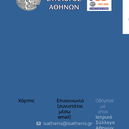
Χάρτης
Επικοινωνία
Οδήγησέ
(συνιστάται
με
μέσω
στον
email)
Ιατρικό
Σύλλογο
isathens@isathens.gr
Αθηνών