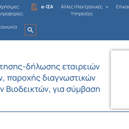
Χρήσιμες
e-ΙΣΑ
Άλλες Ηλεκτρονικές
Επικα
ληροφορίες
Υπηρεσίες
κοινωνία
τησης-δήλωσης εταιρειών
, παροχής διαγνωστικών
ν Βιοδεικτών, για σύμβαση