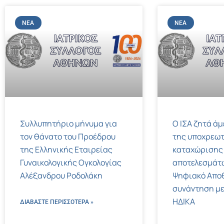
ΝΈΑ
ΝΈΑ
Συλλυπητήριο μήνυμα για
Ο ΙΣΑ ζητά ά
τον θάνατο του Προέδρου
της υποχρεωτ
της Ελληνικής Εταιρείας
καταχώρισης
Γυναικολογικής Ογκολογίας
αποτελεσμάτ
Αλέξανδρου Ροδολάκη
Ψηφιακό Αποθ
συνάντηση με
ΗΔΙΚΑ
ΔΙΑΒΑΣΤΕ ΠΕΡΙΣΣΌΤΕΡΑ »