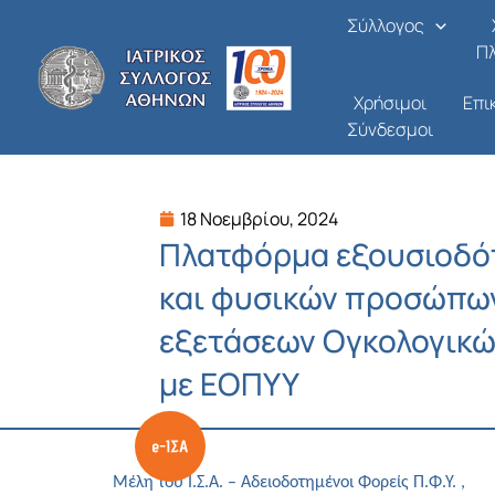
Μετάβαση
Σύλλογος
στο
Π
περιεχόμενο
Χρήσιμοι
Επι
Σύνδεσμοι
18 Νοεμβρίου, 2024
Πλατφόρμα εξουσιοδό
και φυσικών προσώπων
εξετάσεων Ογκολογικώ
με ΕΟΠΥΥ
Μέλη του Ι.Σ.Α. – Αδειοδοτημένοι Φορείς Π.Φ.Υ. ,