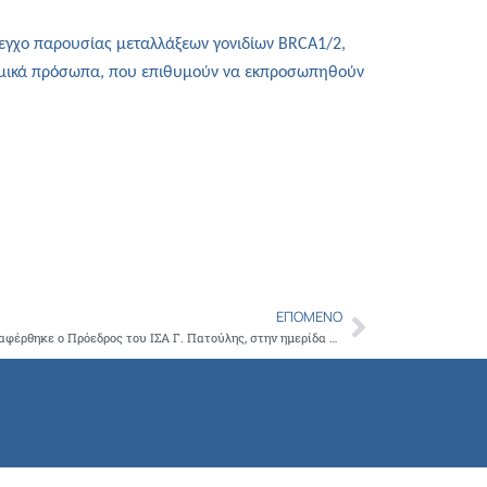
Copy
Link
λεγχο παρουσίας μεταλλάξεων γονιδίων BRCA1/2,
νομικά πρόσωπα, που επιθυμούν να εκπροσωπηθούν
ΕΠΌΜΕΝΟ
Next
Στις προοπτικές του τουρισμού υγείας αναφέρθηκε ο Πρόεδρος του ΙΣΑ Γ. Πατούλης, στην ημερίδα που διοργάνωσε το Εμπορικό και Βιομηχανικό Επιμελητήριο Αθηνών, σε συνεργασία με την Πρεσβεία της Λαϊκής Δημοκρατίας του Κονγκό