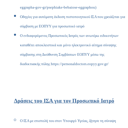
eggrapha-gov-gr/psephiake-bebaiose-eggraphou
)
Οδηγίες για αυτόματη έκδοση πιστοποιητικού ΙΣΑ που χρειάζεται για
σύμβαση με ΕΟΠYΥ για προσωπικό ιατρό
Ο ενδιαφερόμενος Προσωπικός Ιατρός των ανωτέρω ειδικοτήτων
καταθέτει αποκλειστικά και μόνο ηλεκτρονικό αίτημα σύναψης
σύμβασης στη Διεύθυνση Συμβάσεων ΕΟΠΥΥ μέσω της
διαδικτυακής πύλης
https://personaldoctors.eopyy.gov.gr/
Δράσεις του ΙΣΑ για τον Προσωπικό Ιατρό
Ο ΙΣΑ με επιστολή του στον Υπουργό Υγείας, ζήτησε τη σύναψη