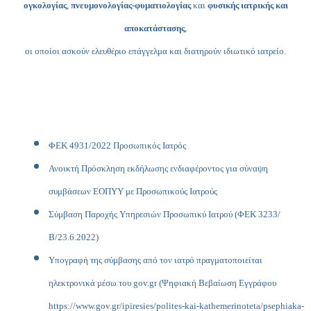
ογκολογίας
,
πνευμονολογίας-φυματιολογίας
και
φυσικής ιατρικής και
αποκατάστασης
,
οι οποίοι ασκούν ελευθέριο επάγγελμα και διατηρούν ιδιωτικό ιατρείο.
ΦΕΚ 4931/2022 Προσωπικός Ιατρός
Ανοικτή Πρόσκληση εκδήλωσης ενδιαφέροντος για σύναψη
συμβάσεων ΕΟΠΥΥ με Προσωπικούς Ιατρούς
Σύμβαση Παροχής Υπηρεσιών Προσωπικύ Ιατρού (ΦΕΚ 3233/
Β/23.6.2022)
Υπογραφή της σύμβασης από τον ιατρό πραγματοποιείται
ηλεκτρονικά μέσω του gov.gr (Ψηφιακή Βεβαίωση Εγγράφου
https://www.gov.gr/ipiresies/polites-kai-kathemerinoteta/psephiaka-