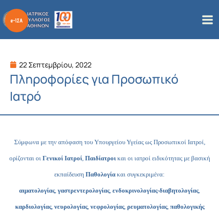
Μετάβαση
στο
περιεχόμενο
22 Σεπτεμβρίου, 2022
Πληροφορίες για Προσωπικό
Ιατρό
Σύμφωνα με την απόφαση του Υπουργείου Υγείας ως Προσωπικοί Ιατροί,
ορίζονται οι
Γενικοί Ιατροί
,
Παιδίατροι
και οι ιατροί ειδικότητας με βασική
εκπαίδευση
Παθολογία
και συγκεκριμένα:
αιματολογίας
,
γαστρεντερολογίας
,
ενδοκρινολογίας-διαβητολογίας
,
καρδιολογίας
,
νευρολογίας
,
νεφρολογίας
,
ρευματολογίας
,
παθολογικής