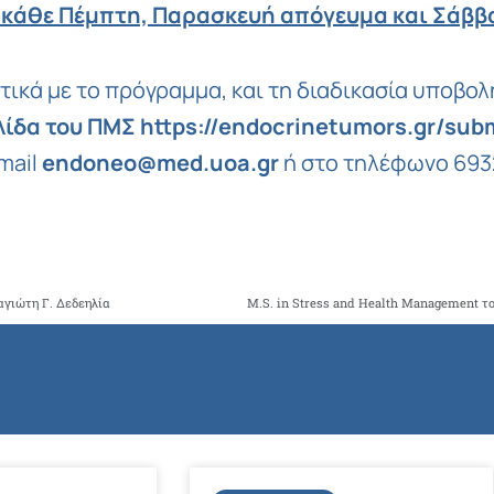
 κάθε Πέμπτη, Παρασκευή απόγευμα και Σάββ
τικά με το πρόγραμμα, και τη διαδικασία υποβολ
λίδα του ΠΜΣ
https://endocrinetumors.gr/sub
mail
endoneo@med.uoa.gr
ή στο τηλέφωνο 693
αγιώτη Γ. Δεδεηλία