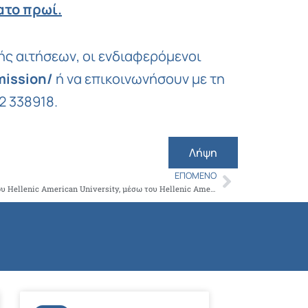
ατο πρωί.
ής αιτήσεων, οι ενδιαφερόμενοι
mission/
ή να επικοινωνήσουν με τη
2 338918.
Λήψη
ΕΠΌΜΕΝΟ
Next
M.S. in Stress and Health Management του Hellenic American University, μέσω του Hellenic American College