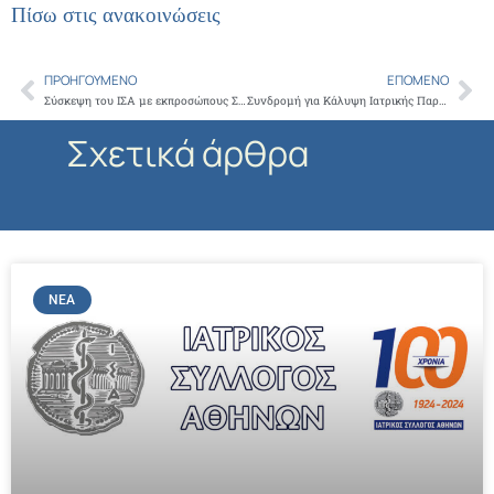
Πίσω στις ανακοινώσεις
ΠΡΟΗΓΟΎΜΕΝΟ
ΕΠΌΜΕΝΟ
Prev
Ne
Σύσκεψη του ΙΣΑ με εκπροσώπους Συλλόγων Ασθενών
Συνδρομή για Κάλυψη Ιατρικής Παρουσίας στους Πανελλήνιους Σχολικούς Αγώνες Λυκείων
Σχετικά άρθρα
ΝΈΑ