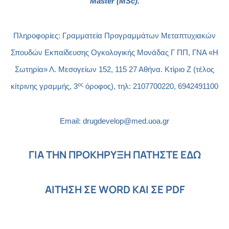
Master
(
MSc
).
Πληροφορίες:
Γραμματεία Προγραμμάτων Μεταπτυχιακών
Σπουδών
Εκπαίδευσης Ογκολογικής Μονάδας Γ ΠΠ, ΓΝΑ «Η
Σωτηρία» Λ. Μεσογείων 152, 115 27 Αθήνα. Κτίριο Ζ (τέλος
ος
κίτρινης γραμμής, 3
όροφος), τηλ: 2107700220, 6942491100
Ε
mail:
drugdevelop
@med.uoa.gr
ΓΙΑ ΤΗΝ ΠΡΟΚΗΡΥΞΗ ΠΑΤΗΣΤΕ ΕΔΩ
AITHΣΗ ΣΕ
WORD
ΚΑΙ ΣΕ
PDF