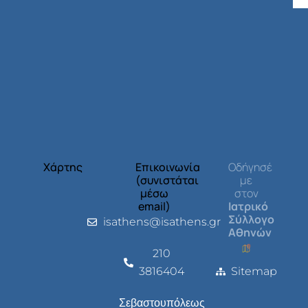
Χάρτης
Επικοινωνία
Οδήγησέ
(συνιστάται
με
μέσω
στον
email)
Ιατρικό
Σύλλογο
isathens@isathens.gr
Αθηνών
210
3816404
Sitemap
Σεβαστουπόλεως