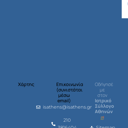
Χάρτης
Επικοινωνία
Οδήγησέ
(συνιστάται
με
μέσω
στον
email)
Ιατρικό
Σύλλογο
isathens@isathens.gr
Αθηνών
210
3816404
Sitemap