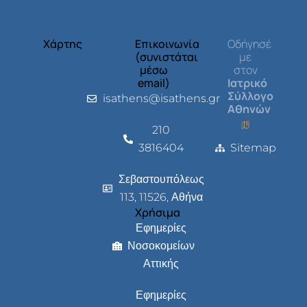
Χάρτης
Επικοινωνία
Οδήγησέ
(συνιστάται
με
μέσω
στον
email)
Ιατρικό
Σύλλογο
isathens@isathens.gr
Αθηνών
210
3816404
Sitemap
Σεβαστουπόλεως
113, 11526, Αθήνα
Χρήσιμα
Εφημερίες
Νοσοκομείων
Αττικής
Εφημερίες