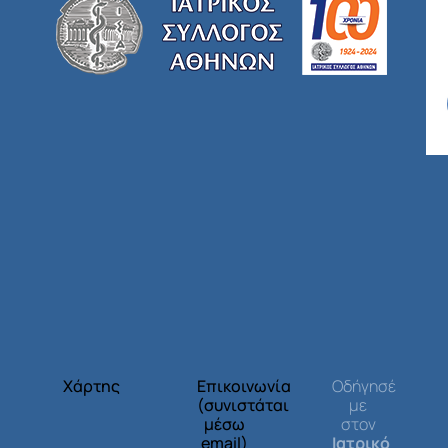
Χάρτης
Επικοινωνία
Οδήγησέ
(συνιστάται
με
μέσω
στον
email)
Ιατρικό