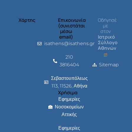
Χάρτης
Επικοινωνία
Οδήγησέ
(συνιστάται
με
μέσω
στον
email)
Ιατρικό
Σύλλογο
isathens@isathens.gr
Αθηνών
210
3816404
Sitemap
Σεβαστουπόλεως
113, 11526, Αθήνα
Χρήσιμα
Εφημερίες
Νοσοκομείων
Αττικής
Εφημερίες