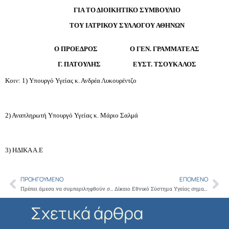
ΓΙΑ ΤΟ ΔΙΟΙΚΗΤΙΚΟ ΣΥΜΒΟΥΛΙΟ
ΤΟΥ ΙΑΤΡΙΚΟΥ ΣΥΛΛΟΓΟΥ ΑΘΗΝΩΝ
Ο ΠΡΟΕΔΡΟΣ Ο ΓΕΝ. ΓΡΑΜΜΑΤΕΑΣ
Γ. ΠΑΤΟΥΛΗΣ ΕΥΣΤ. ΤΣΟΥΚΑΛΟΣ
Κοιν: 1) Υπουργό Υγείας κ. Ανδρέα Λυκουρέντζο
2) Αναπληρωτή Υπουργό Υγείας κ. Μάριο Σαλμά
3) ΗΔΙΚΑ Α.Ε
ΠΡΟΗΓΟΎΜΕΝΟ
ΕΠΌΜΕΝΟ
Prev
Ne
Πρέπει άμεσα να συμπεριληφθούν στη νέα δράση ενίσχυσης ΕΣΠΑ 2013 οι ιατρικές ειδικότητες και υπηρεσίες
Δίκαιο Εθνικό Σύστημα Υγείας σημαίνει ο «έχων» πληρώνει και όποιος χάσει την υγεία του θεραπεύεται…
Σχετικά άρθρα