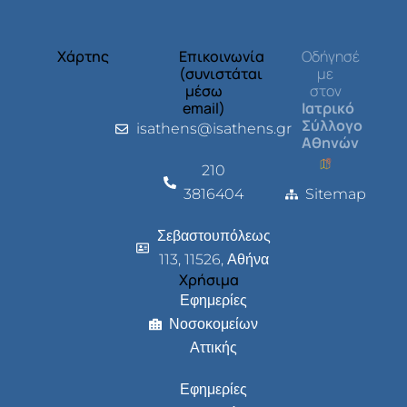
Χάρτης
Επικοινωνία
Οδήγησέ
(συνιστάται
με
μέσω
στον
email)
Ιατρικό
Σύλλογο
isathens@isathens.gr
Αθηνών
210
3816404
Sitemap
Σεβαστουπόλεως
113, 11526, Αθήνα
Χρήσιμα
Εφημερίες
Νοσοκομείων
Αττικής
Εφημερίες