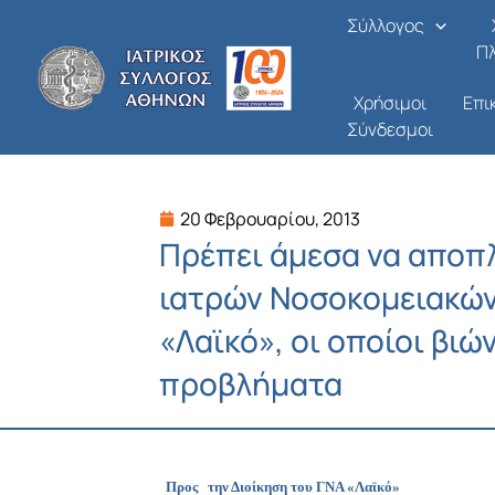
Μετάβαση
Σύλλογος
στο
Π
περιεχόμενο
Χρήσιμοι
Επι
Σύνδεσμοι
20 Φεβρουαρίου, 2013
Πρέπει άμεσα να αποπ
ιατρών Νοσοκομειακών 
«Λαϊκό», οι οποίοι βιώ
προβλήματα
Προς την Διοίκηση του ΓΝΑ «Λαϊκό»