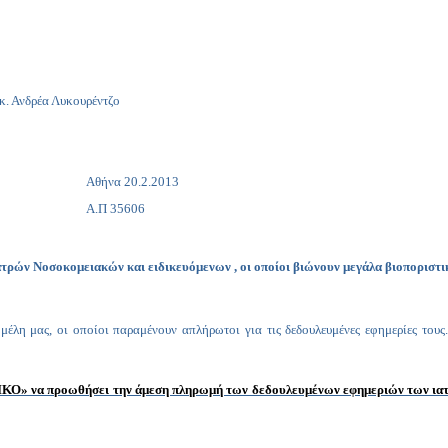
 Ανδρέα Λυκουρέντζο
Αθήνα 20.2.2013
Α.Π 35606
ρών Νοσοκομειακών και ειδικευόμενων , οι οποίοι βιώνουν μεγάλα βιοποριστ
μέλη μας, οι οποίοι παραμένουν απλήρωτοι για τις δεδουλευμένες εφημερίες τους
ΚΟ» να προωθήσει την άμεση πληρωμή των δεδουλευμένων εφημεριών των ιατρώ