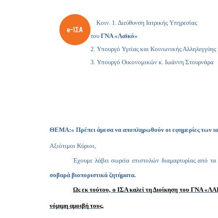
Κοιν. 1. Διεύθυνση Ιατρικής Υπηρεσίας
του
ΓΝΑ «Λαϊκό»
2. Υπουργό Υγείας και Κοινωνικής Αλληλεγγύης κ.
3. Υπουργό Οικονομικών κ. Ιωάννη Στουρνάρα
ΘΕΜΑ:« Πρέπει άμεσα να αποπληρωθούν οι εφημερίες των ιατ
Αξιότιμοι Κύριοι,
Έχουμε λάβει σωρεία επιστολών διαμαρτυρίας από τα 
σοβαρά βιοποριστικά ζητήματα.
Ως εκ τούτου, ο ΙΣΑ καλεί τη
Διοίκηση του ΓΝΑ «ΛΑΙ
νόμιμη αμοιβή τους.