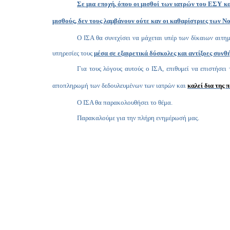
Σε μια εποχή, όπου οι μισθοί των ιατρών του ΕΣΥ κ
μισθούς, δεν τους λαμβάνουν ούτε καν οι καθαρίστριες των Ν
Ο ΙΣΑ θα συνεχίσει να μάχεται υπέρ των δίκαιων αιτη
υπηρεσίες τους
μέσα σε εξαιρετικά δύσκολες και αντίξοες συνθή
Για τους λόγους αυτούς ο ΙΣΑ, επιθυμεί
να επιστήσει
αποπληρωμή των δεδουλευμένων των ιατρών και
καλεί δια της
Ο ΙΣΑ θα παρακολουθήσει το θέμα.
Παρακαλούμε για την πλήρη ενημέρωσή μας.