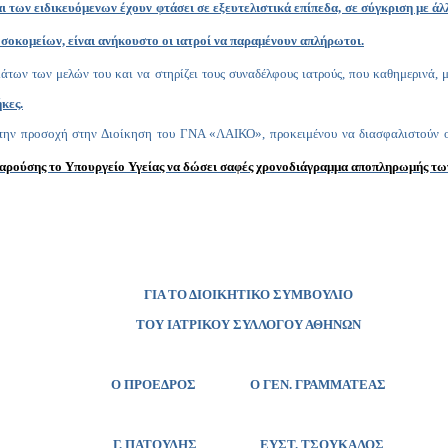
αι των ειδικευόμενων έχουν φτάσει σε εξευτελιστικά επίπεδα, σε σύγκριση με ά
οσοκομείων, είναι ανήκουστο οι ιατροί να παραμένουν απλήρωτοι.
μάτων των μελών του και να στηρίζει τους συναδέλφους ιατρούς, που καθημερινά,
κες.
 την προσοχή στην Διοίκηση του ΓΝΑ «ΛΑΙΚΟ», προκειμένου να διασφαλιστούν οι
 παρούσης το Υπουργείο Υγείας να δώσει σαφές χρονοδιάγραμμα αποπληρωμής τ
ΓΙΑ ΤΟ ΔΙΟΙΚΗΤΙΚΟ ΣΥΜΒΟΥΛΙΟ
ΤΟΥ ΙΑΤΡΙΚΟΥ ΣΥΛΛΟΓΟΥ ΑΘΗΝΩΝ
Ο ΠΡΟΕΔΡΟΣ Ο ΓΕΝ. ΓΡΑΜΜΑΤΕΑΣ
Γ. ΠΑΤΟΥΛΗΣ ΕΥΣΤ. ΤΣΟΥΚΑΛΟΣ