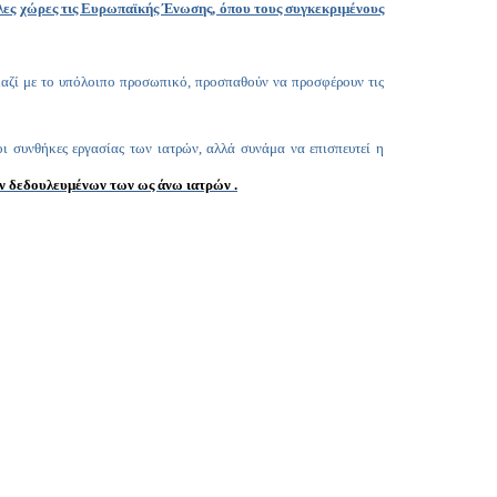
λλες χώρες τις Ευρωπαϊκής Ένωσης, όπου τους συγκεκριμένους
 μαζί με το υπόλοιπο προσωπικό, προσπαθούν να προσφέρουν τις
 συνθήκες εργασίας των ιατρών, αλλά συνάμα να επισπευτεί η
ων δεδουλευμένων των ως άνω ιατρών .