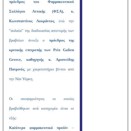
πρόεδρος του Φαρμακευτικού
Συλλόγου Αττικής (ΦΣΑ), κ.
Κωνσταντίνος Λουράντος
, ενώ την
“αυλαία” της διαδικασίας απονομής των
βραβείων άνοιξε ο
πρόεδρος της
κριτικής επιτροπής των Prix Galien
Greece, καθηγητής κ. Αριστείδης
Πατρινός
, με χαιρετιστήριο βίντεο από
την Νέα Υόρκη.
Οι υποψηφιότητες οι οποίες
βραβεύθηκαν ανά κατηγορία είναι οι
εξής:
Καλύτερο φαρμακευτικό προϊόν
–