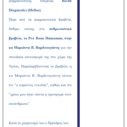
φαρμακευτικής εταιρείας
Roche
Diagnostics (Hellas)
Πέρα από τα φαρμακευτικά βραβεία,
δόθηκε επίσης ένα
ανθρωπιστικό
βραβείο, το Pro Bono Humanum, στην
κα Μαριάννα Β. Βαρδινογιάννη
για την
σπουδαία συνεισφορά της στο χώρο της
Υγείας. Παραλαμβάνοντας το βραβείο, η
κα Μαριάννα Β. Βαρδινογιάννη τόνισε
ότι “ο καρκίνος νικιέται”, καθώς και ότι
“χρέος μου ήταν πάντα η προσφορά στον
συνάνθρωπο”.
Κατά το χαιρετισμό του ο Πρόεδρος του