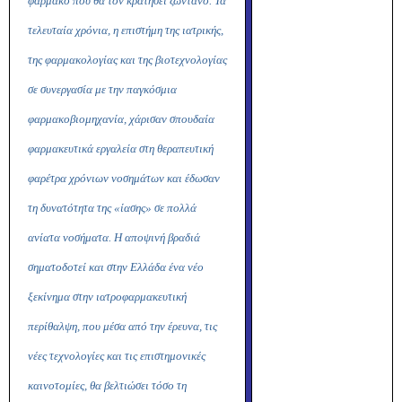
φάρμακο που θα τον κρατήσει ζωντανό. Τα
τελευταία χρόνια, η επιστήμη της ιατρικής,
της φαρμακολογίας και της βιοτεχνολογίας
σε συνεργασία με την παγκόσμια
φαρμακοβιομηχανία, χάρισαν σπουδαία
φαρμακευτικά εργαλεία στη θεραπευτική
φαρέτρα χρόνιων νοσημάτων και έδωσαν
τη δυνατότητα της «ίασης» σε πολλά
ανίατα νοσήματα. Η αποψινή βραδιά
σηματοδοτεί και στην Ελλάδα ένα νέο
ξεκίνημα στην ιατροφαρμακευτική
περίθαλψη, που μέσα από την έρευνα, τις
νέες τεχνολογίες και τις επιστημονικές
καινοτομίες, θα βελτιώσει τόσο τη