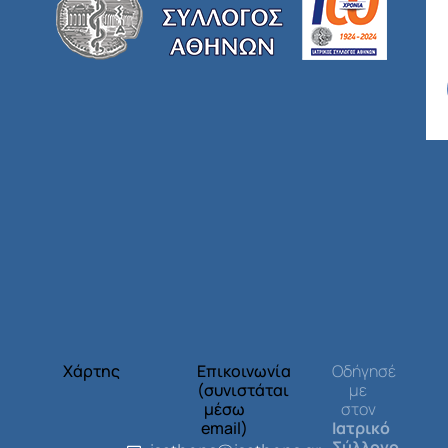
Χάρτης
Επικοινωνία
Οδήγησέ
(συνιστάται
με
μέσω
στον
email)
Ιατρικό
Σύλλογο