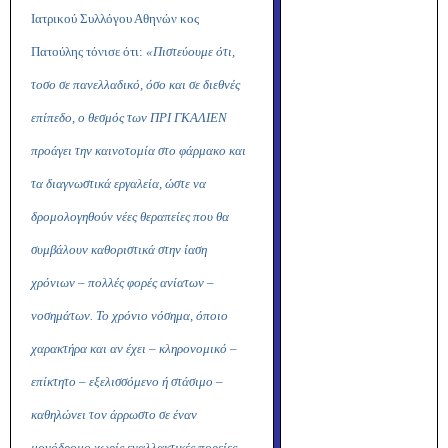
Ιατρικού Συλλόγου Αθηνών κος
Πατούλης τόνισε ότι:
«Πιστεύουμε ότι,
τοσο σε πανελλαδικό, όσο και σε διεθνές
επίπεδο, ο θεσμός των ΠΡΙ ΓΚΑΛΙΕΝ
προάγει την καινοτομία στο φάρμακο και
τα διαγνωστικά εργαλεία, ώστε να
δρομολογηθούν νέες θεραπείες που θα
συμβάλουν καθοριστικά στην ίαση
χρόνιων – πολλές φορές ανίατων –
νοσημάτων. Το χρόνιο νόσημα, όποιο
χαρακτήρα και αν έχει – κληρονομικό –
επίκτητο – εξελισσόμενο ή στάσιμο –
καθηλώνει τον άρρωστο σε έναν
μονόδρομο χωρίς εναλλακτικές πορείες,