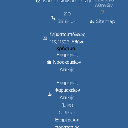
isathens@isathens.gr
Αθηνών
210
3816404
Sitemap
Σεβαστουπόλεως
113, 11526, Αθήνα
Χρήσιμα
Εφημερίες
Νοσοκομείων
Αττικής
Εφημερίες
Φαρμακείων
Αττικής
(Live)
GDPR -
Ενημέρωση
προστασίας