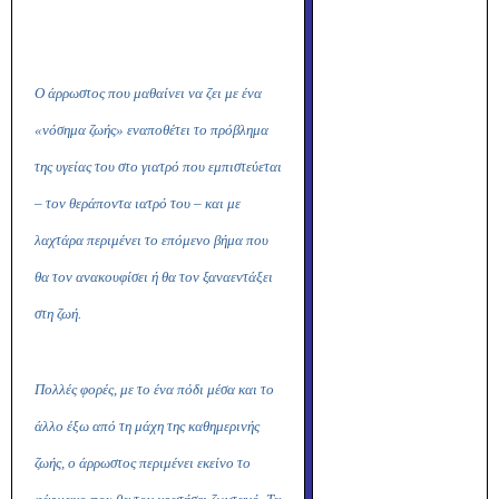
Ο άρρωστος που μαθαίνει να ζει με ένα
«νόσημα ζωής» εναποθέτει το πρόβλημα
της υγείας του στο γιατρό που εμπιστεύεται
– τον θεράποντα ιατρό του – και με
λαχτάρα περιμένει το επόμενο βήμα που
θα τον ανακουφίσει ή θα τον ξαναεντάξει
στη ζωή.
Πολλές φορές, με το ένα πόδι μέσα και το
άλλο έξω από τη μάχη της καθημερινής
ζωής, ο άρρωστος περιμένει εκείνο το