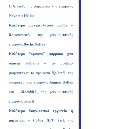
Gilenya
®, της φαρμακευτικής εταιρείας
Novartis Hellas
Καλύτερο βιοτεχνολογικό προϊόν
–
RoActemra
®
, της φαρμακευτικής
εταιρείας
Roche Hellas
Καλύτερο “ορφανό” φάρμακο (για
σπάνια πάθηση)
– το βραβείο
μοιράστηκαν τα προϊόντα
Nplate
®
, της
φαρμακευτικής εταιρείας
Amgen Hellas
και
Mozobil
®, της φαρμακευτικής
εταιρείας
Sanofi
Καλύτερο διαγνωστικό εργαλείο ή
μηχάνημα
–
Cobas HPV Test
, της