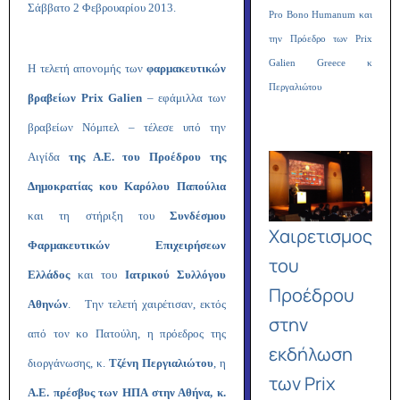
Σάββατο 2 Φεβρουαρίου 2013.
Pro Bono Humanum και
την Πρόεδρο των Prix
Galien Greece κ
Η τελετή απονομής των
φαρμακευτικών
Περγαλιώτου
βραβείων Prix Galien
– εφάμιλλα των
βραβείων Νόμπελ – τέλεσε υπό την
Αιγίδα
της Α.Ε. του Προέδρου της
Δημοκρατίας κου Καρόλου Παπούλια
και τη στήριξη του
Συνδέσμου
Χαιρετισμος
Φαρμακευτικών Επιχειρήσεων
του
Ελλάδος
και του
Ιατρικού Συλλόγου
Προέδρου
Αθηνών
. Την τελετή χαιρέτισαν, εκτός
στην
από τον κο Πατούλη, η πρόεδρος της
εκδήλωση
διοργάνωσης, κ.
Τζένη Περγιαλιώτου
, η
των Prix
Α.Ε. πρέσβυς των ΗΠΑ στην Αθήνα, κ.