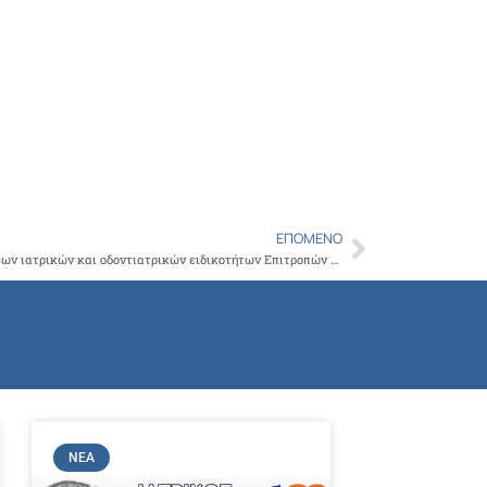
Copy
Link
ΕΠΌΜΕΝΟ
Next
Ορισμός ημερομηνίας διενέργειας εξετάσεων ιατρικών και οδοντιατρικών ειδικοτήτων Επιτροπών με έδρα την Αθήνα περιόδου ΙΟΥΝΙΟΥ 2014
ΝΈΑ