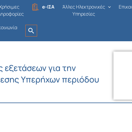
Χρήσιμες
e-ΙΣΑ
Άλλες Ηλεκτρονικές
Επικα
ληροφορίες
Υπηρεσίες
κοινωνία
 εξετάσεων για την
λεσης Υπερήχων περιόδου