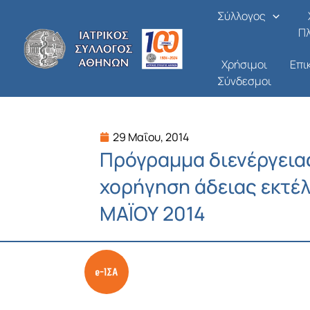
Μετάβαση
Σύλλογος
στο
Π
περιεχόμενο
Χρήσιμοι
Επι
Σύνδεσμοι
29 Μαΐου, 2014
Πρόγραμμα διενέργειας
χορήγηση άδειας εκτέ
ΜΑΪΟΥ 2014