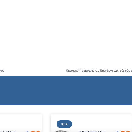
του
ΝΈΑ