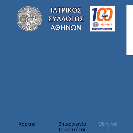
Χάρτης
Επικοινωνία
Οδήγησέ
(συνιστάται
με