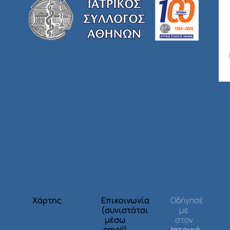
Χάρτης
Επικοινωνία
Οδήγησέ
(συνιστάται
με
μέσω
στον
email)
Ιατρικό