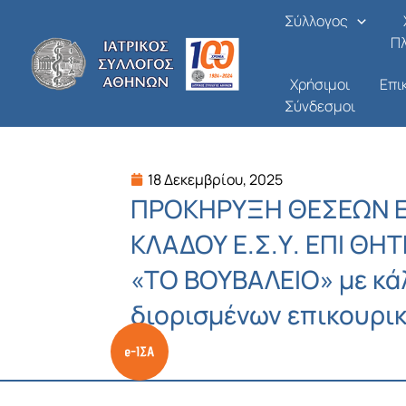
Μετάβαση
Σύλλογος
στο
Π
περιεχόμενο
Χρήσιμοι
Επι
Σύνδεσμοι
18 Δεκεμβρίου, 2025
ΠΡΟΚΗΡΥΞΗ ΘΕΣΕΩΝ Ε
ΚΛΑΔΟΥ Ε.Σ.Υ. ΕΠΙ ΘΗΤ
«ΤΟ ΒΟΥΒΑΛΕΙΟ» με κά
διορισμένων επικουρι