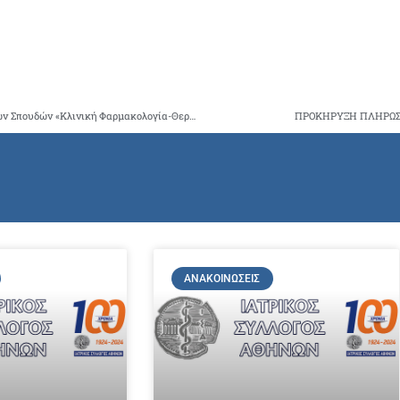
Προκήρυξη 15ου κύκλου του Προγράμματος Μεταπτυχιακών Σπουδών «Κλινική Φαρμακολογία-Θεραπευτική» Δημοκρίτειου Πανεπιστημίου Θράκης
ΠΡΟΚΗΡΥΞΗ ΠΛΗΡΩΣΗ
ΑΝΑΚΟΙΝΏΣΕΙΣ