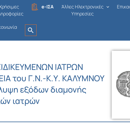
Χρήσιμες
e-ΙΣΑ
Άλλες Ηλεκτρονικές
Επικα
ληροφορίες
Υπηρεσίες
κοινωνία
ΙΔΙΚΕΥΜΕΝΩΝ ΙΑΤΡΩΝ
ΕΙΑ του Γ.Ν.-Κ.Υ. ΚΑΛΥΜΝΟΥ
λυψη εξόδων διαμονής
κών ιατρών