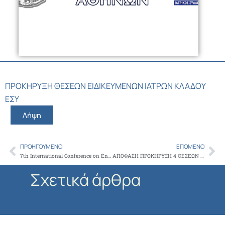
ΠΡΟΚΗΡΥΞΗ ΘΕΣΕΩΝ ΕΙΔΙΚΕΥΜΕΝΩΝ ΙΑΤΡΩΝ ΚΛΑΔΟΥ
ΕΣΥ
Λήψη
ΠΡΟΗΓΟΎΜΕΝΟ
ΕΠΌΜΕΝΟ
Prev
Ne
7th International Conference on Environmental Design and Health, ICED2026
ΑΠΟΦΑΣΗ ΠΡΟΚΗΡΥΞΗ 4 ΘΕΣΕΩΝ ΕΙΔΙΚΕΥΜΕΝΩΝ ΙΑΤΡΩΝ ΚΛΑΔΟΥ ΕΣΥ ΝΑ&ΔΝ – Ανδρέας Συγγρός
Σχετικά άρθρα