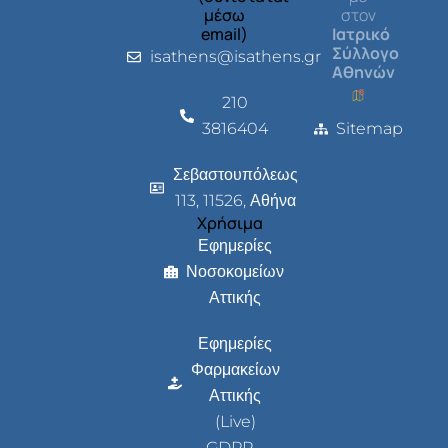
μέσω
στον
email)
Ιατρικό
Σύλλογο
isathens@isathens.gr
Αθηνών
210
3816404
Sitemap
Σεβαστουπόλεως
113, 11526, Αθήνα
Χρήσιμα
Εφημερίες
Νοσοκομείων
Αττικής
Εφημερίες
Φαρμακείων
Αττικής
(Live)
GDPR -