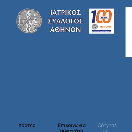
Χάρτης
Επικοινωνία
Οδήγησέ
(συνιστάται
με