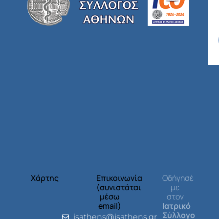
Χάρτης
Επικοινωνία
Οδήγησέ
(συνιστάται
με
μέσω
στον
email)
Ιατρικό
Σύλλογο
isathens@isathens.gr