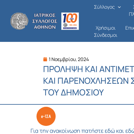
Μετάβαση
Σύλλογος
στο
Π
περιεχόμενο
Χρήσιμοι
Επι
Σύνδεσμοι
1 Νοεμβρίου, 2024
ΠΡΟΛΗΨΗ ΚΑΙ ΑΝΤΙΜΕ
ΚΑΙ ΠΑΡΕΝΟΧΛΗΣΕΩΝ Σ
ΤΟΥ ΔΗΜΟΣΙΟΥ
Για την ανακοίνωση πατήστε εδώ
και εδ