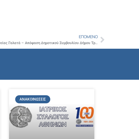
Copy
Link
ΕΠΌΜΕΝΟ
Next
Υποστήριξη διαβίωσης ιατρών Κέντρου Υγείας Γαλατά – Απόφαση Δημοτικού Συμβουλίου Δήμου Τροιζηνίας – Μεθάνων
ΑΝΑΚΟΙΝΏΣΕΙΣ