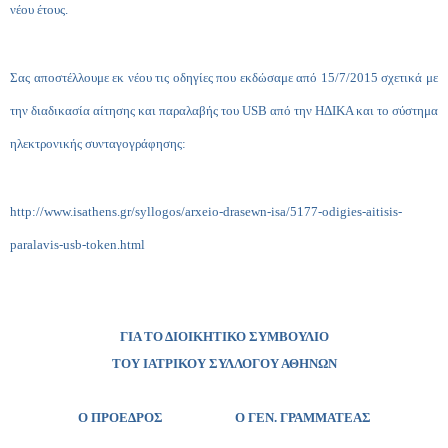
νέου έτους.
Σας αποστέλλουμε εκ νέου τις οδηγίες που εκδώσαμε από 15/7/2015 σχετικά με
την διαδικασία αίτησης και παραλαβής του
USB
από την ΗΔΙΚΑ και το σύστημα
ηλεκτρονικής συνταγογράφησης:
http://www.isathens.gr/syllogos/arxeio-drasewn-isa/5177-odigies-aitisis-
paralavis-usb-token.html
ΓΙΑ ΤΟ ΔΙΟΙΚΗΤΙΚΟ ΣΥΜΒΟΥΛΙΟ
ΤΟΥ ΙΑΤΡΙΚΟΥ ΣΥΛΛΟΓΟΥ ΑΘΗΝΩΝ
Ο ΠΡΟΕΔΡΟΣ Ο ΓΕΝ. ΓΡΑΜΜΑΤΕΑΣ