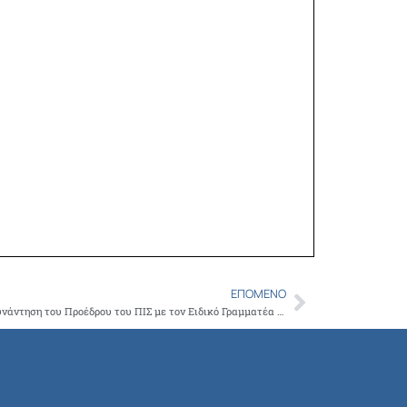
ΕΠΌΜΕΝΟ
Next
Συνάδελφοι, σας ενημερώνουμε για την συνάντηση του Προέδρου του ΠΙΣ με τον Ειδικό Γραμματέα του ΣΔΟΕ όπου συζητήθηκαν φορολογικά θέματα των ιατρών και η στοχοποίηση του ιατρικού σώματος