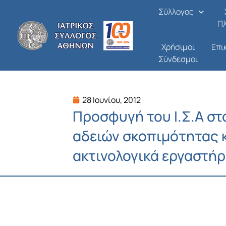
Μετάβαση
Σύλλογος
στο
Π
περιεχόμενο
Χρήσιμοι
Επι
Σύνδεσμοι
28 Ιουνίου, 2012
Προσφυγή του Ι.Σ.Α στ
αδειών σκοπιμότητας κ
ακτινολογικά εργαστήρ