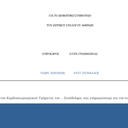
ΓΙΑ ΤΟ ΔΙΟΙΚΗΤΙΚΟ ΣΥΜΒΟΥΛΙΟ
ΤΟΥ ΙΑΤΡΙΚΟΥ ΣΥΛΛΟΓΟΥ ΑΘΗΝΩΝ
Ο ΠΡΟΕΔΡΟΣ Ο ΓΕΝ. ΓΡΑΜΜΑΤΕΑΣ
ΓΕΩΡΓ. ΠΑΤΟΥΛΗΣ ΕΥΣΤ. ΤΣΟΥΚΑΛΟΣ
Ο Ιατρικός Σύλλογος Αθηνών αιτείται την επαναλειτουργία του Καρδιοχειρουργικού Τμήματος του Νοσοκομείου Παίδων «Αγ.Σοφία»