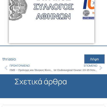
thriasio
Λήψη
ΠΡΟΗΓΟΎΜΕΝΟ
ΕΠΌΜΕΝΟ
Prev
Ne
ΠΜΣ – Πρόληψη και Έλεγχος Κλινικά Σοβαρών Λοιμώξεων σε Μονάδες Υγείας
1st Endosurgical Course | 23-25 October 2026
Σχετικά άρθρα