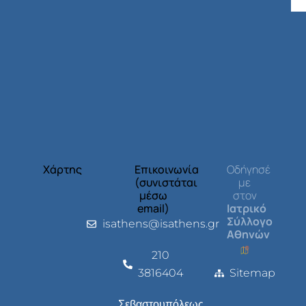
Χάρτης
Επικοινωνία
Οδήγησέ
(συνιστάται
με
μέσω
στον
email)
Ιατρικό
Σύλλογο
isathens@isathens.gr
Αθηνών
210
3816404
Sitemap
Σεβαστουπόλεως