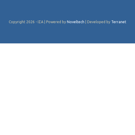
Copyright 2026 - ΙΣΑ | Powered by
Noveltech
| Developed by
Terranet