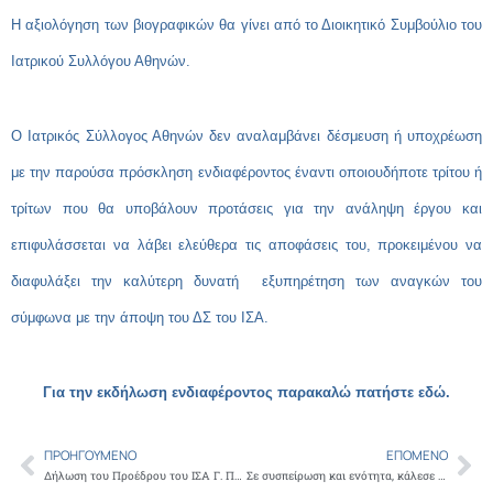
Η αξιολόγηση των βιογραφικών θα γίνει από το Διοικητικό Συμβούλιο του
Ιατρικού Συλλόγου Αθηνών.
Ο Ιατρικός Σύλλογος Αθηνών δεν αναλαμβάνει δέσμευση ή υποχρέωση
με την παρούσα πρόσκληση ενδιαφέροντος έναντι οποιουδήποτε τρίτου ή
τρίτων που θα υποβάλουν προτάσεις για την ανάληψη έργου και
επιφυλάσσεται να λάβει ελεύθερα τις αποφάσεις του, προκειμένου να
διαφυλάξει την καλύτερη δυνατή εξυπηρέτηση των αναγκών του
σύμφωνα με την άποψη του ΔΣ του ΙΣΑ.
Για την εκδήλωση ενδιαφέροντος παρακαλώ πατήστε εδώ.
ΠΡΟΗΓΟΎΜΕΝΟ
ΕΠΌΜΕΝΟ
Prev
Ne
Δήλωση του Προέδρου του ΙΣΑ Γ. Πατούλη με αφορμή την αυριανή Παγκόσμια Ημέρα για την πρόληψη της αυτοκτονίας
Σε συσπείρωση και ενότητα, κάλεσε τον ιατρικό κόσμο, ο Πρόεδρος του ΙΣΑ Γ.Πατούλης, στην 86η Διεθνή Έκθεση Θεσσαλονίκης