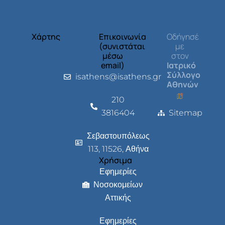
Χάρτης
Επικοινωνία
Οδήγησέ
(συνιστάται
με
μέσω
στον
email)
Ιατρικό
Σύλλογο
isathens@isathens.gr
Αθηνών
210
3816404
Sitemap
Σεβαστουπόλεως
113, 11526, Αθήνα
Χρήσιμα
Εφημερίες
Νοσοκομείων
Αττικής
Εφημερίες