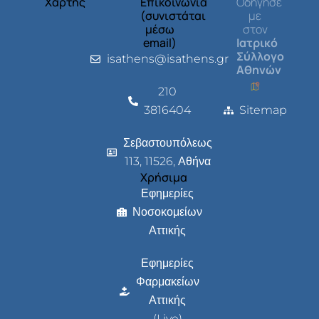
Χάρτης
Επικοινωνία
Οδήγησέ
(συνιστάται
με
μέσω
στον
email)
Ιατρικό
Σύλλογο
isathens@isathens.gr
Αθηνών
210
3816404
Sitemap
Σεβαστουπόλεως
113, 11526, Αθήνα
Χρήσιμα
Εφημερίες
Νοσοκομείων
Αττικής
Εφημερίες
Φαρμακείων
Αττικής
(Live)