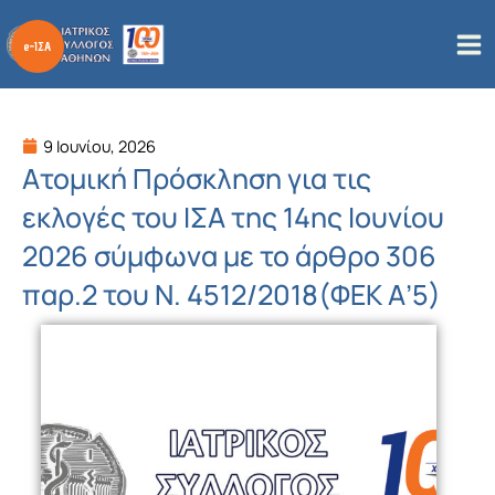
Μετάβαση
στο
περιεχόμενο
9 Ιουνίου, 2026
Ατομική Πρόσκληση για τις
εκλογές του ΙΣΑ της 14ης Ιουνίου
2026 σύμφωνα με το άρθρο 306
παρ.2 του Ν. 4512/2018(ΦΕΚ Α’5)