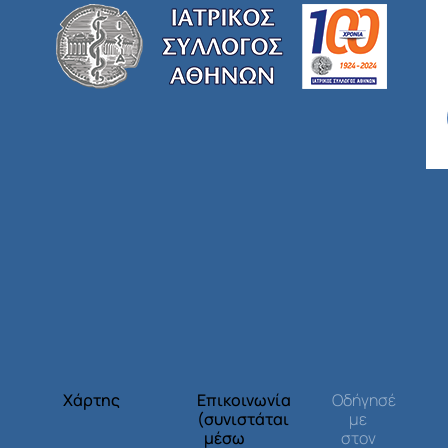
Χάρτης
Επικοινωνία
Οδήγησέ
(συνιστάται
με
μέσω
στον