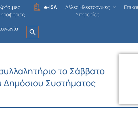
Χρήσιμες
e-ΙΣΑ
Άλλες Ηλεκτρονικές
Επικα
ληροφορίες
Υπηρεσίες
κοινωνία
 συλλαλητήριο το Σάββατο
ου Δημόσιου Συστήματος