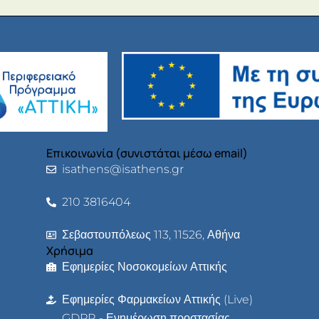
Επικοινωνία (συνιστάται μέσω email)
isathens@isathens.gr
210 3816404
Σεβαστουπόλεως 113, 11526, Αθήνα
Χρήσιμα
Εφημερίες Νοσοκομείων Αττικής
Εφημερίες Φαρμακείων Αττικής (Live)
GDPR - Ενημέρωση προστασίας