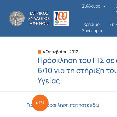
Μετάβαση
Σύλλογος
στο
Π
περιεχόμενο
Χρήσιμοι
Επι
Σύνδεσμοι
4 Οκτωβρίου, 2012
Πρόσκληση του ΠΙΣ σε
6/10 για τη στήριξη τ
Υγείας
Για την πρόσκληση πατήστε εδώ