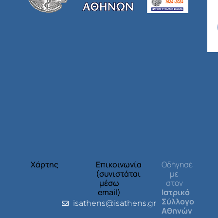
Χάρτης
Επικοινωνία
Οδήγησέ
(συνιστάται
με
μέσω
στον
email)
Ιατρικό
Σύλλογο
isathens@isathens.gr
Αθηνών