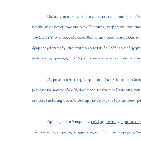
Όπως έχουμε επανειλημμένα καταστήσει σαφές, σε όλα 
εκτεθειμένοι έναντι των εταιριών Factoring, επιβαρυνόμενοι συ
του ΕΟΠΥΥ, ο οποίος εξακολουθεί να μην τους καταβάλλει τα ο
δρομολογεί τα πράγματα έτσι που ο ιατρικός κλάδος να οδηγηθε
δοθούν στις Τράπεζες, δηλαδή στους δανειστές του, οι οποίες έτ
Ως μόνη ρεαλιστική, έντιμη και ριζική λύση του σοβαρ
(και γενικά των φορέων Υγείας) προς τις εταιρίες
Factoring
που
εταιρίες Factoring στο πλαίσιο της (κατ’ανάγκην) χρηματοδότησή
Ομοίως, προτείνουμε την
εφ’εξής μόνιμη χρηματοδότ
τακτικά και έγκαιρα τις υποχρεώσεις του προς τους παρόχους Υγ