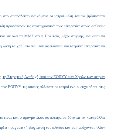
τι στο απαράδεκτο φαινόμενο οι ιατροί-μέλη του να βρίσκονται
ιδή προσέφεραν τις επιστημονικές τους υπηρεσίες στους ασθενείς
και σε όλα τα ΜΜΕ ότι η Πολιτεία, μέχρι στιγμής, φαίνεται να
 λύση τα χρήματα που του οφείλονται για ιατρικές υπηρεσίες να
ς,
τη Στερητική Αναδοχή από τον ΕΟΠΥΥ των Χρεών των ιατρών
ον ΕΟΠΥΥ, τις οποίες άλλωστε οι ιατροί έχουν εκχωρήσει στις
τε είναι και ο πραγματικός οφειλέτης, να δύναται να καταβάλλει
πάρξει πραγματική εξυγίανση του κλάδου και να παρέχονται πλέον