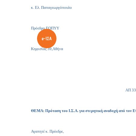
κ. Ελ. Παπαγεωργόπουλο
Πρόεδρο ΕΟΠΥΥ
Κηφισίας 39,Αθ
ΑΠ 3385
ΘΕΜΑ:
Πρόταση του Ι.Σ.Α. για στερητική αναδοχή από τον 
Αγαπητέ κ. Πρόεδρε,