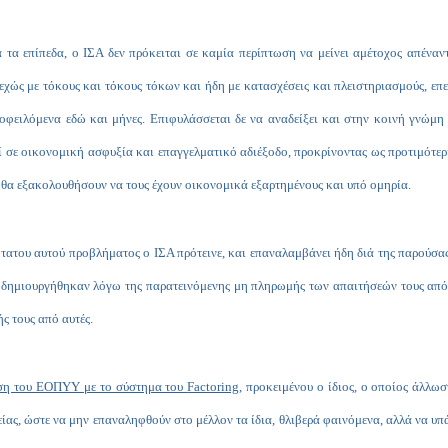
τα επίπεδα, ο ΙΣΑ δεν πρόκειται σε καμία περίπτωση να μείνει αμέτοχος απέναν
νεχώς με τόκους και τόκους τόκων και ήδη με κατασχέσεις και πλειστηριασμούς, επε
φειλόμενα εδώ και μήνες. Επιφυλάσσεται δε να αναδείξει και στην κοινή γνώμη 
ί σε οικονομική ασφυξία και επαγγελματικό αδιέξοδο, προκρίνοντας ως προτιμότερη
σι θα εξακολουθήσουν να τους έχουν οικονομικά εξαρτημένους και υπό ομηρία.
ότατου αυτού προβλήματος ο ΙΣΑ πρότεινε, και επαναλαμβάνει ήδη διά της παρούσα
 δημιουργήθηκαν λόγω της παρατεινόμενης μη πληρωμής των απαιτήσεών τους από τ
ς τους από αυτές.
ηση του ΕΟΠΥΥ με το σύστημα του
Factoring
, προκειμένου ο ίδιος, ο οποίος άλλωσ
είας, ώστε να μην επαναληφθούν στο μέλλον τα ίδια, θλιβερά φαινόμενα, αλλά να υ