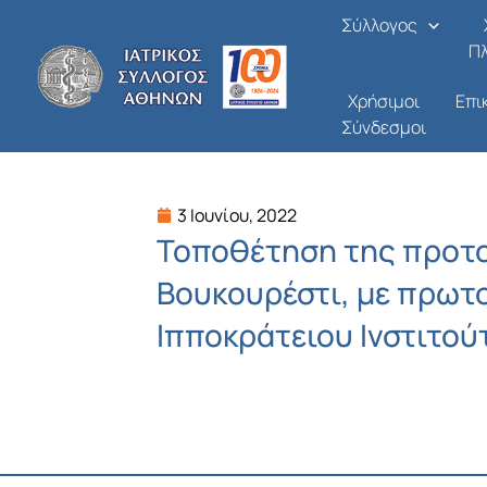
Μετάβαση
Σύλλογος
στο
Π
περιεχόμενο
Χρήσιμοι
Επι
Σύνδεσμοι
3 Ιουνίου, 2022
Τοποθέτηση της προτο
Βουκουρέστι, με πρωτ
Ιπποκράτειου Ινστιτούτ