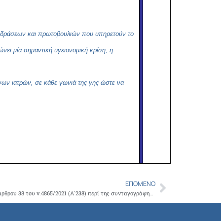
ών δράσεων και πρωτοβουλιών που υπηρετούν το
νει μία σημαντική υγειονομική κρίση, η
ήνων ιατρών, σε κάθε γωνιά της γης ώστε να
ΕΠΌΜΕΝΟ
Next
Μετάθεση έναρξης ισχύος της παρ. 1 του άρθρου 38 του ν.4865/2021 (Α΄238) περί της συνταγογράφησης φαρμάκων, θεραπευτικών πράξεως και διαγνωστικών εξετάσεων στους ανασφάλιστους και τις ευάλωτες κοινωνικές ομάδες