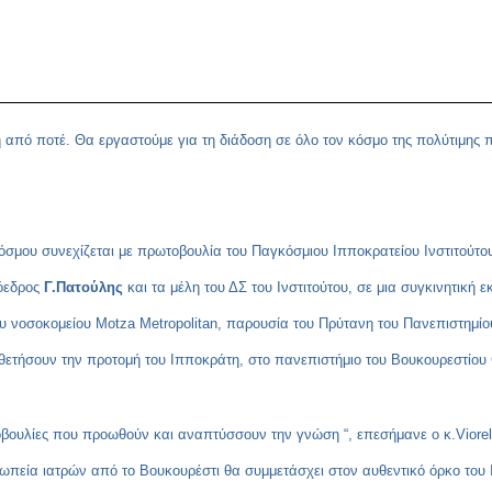
ρη από ποτέ. Θα εργαστούμε για τη διάδοση σε όλο τον κόσμο της πολύτιμη
κόσμου συνεχίζεται με πρωτοβουλία του Παγκόσμιου Ιπποκρατείου Ινστιτούτου
ρόεδρος
Γ.Πατούλης
και τα μέλη του ΔΣ του Ινστιτούτου, σε μια συγκινητική
ου νοσοκομείου Motza Metropolitan, παρουσία του Πρύτανη του Πανεπιστημίο
ετήσουν την προτομή του Ιπποκράτη, στο πανεπιστήμιο του Βουκουρεστίου C
τοβουλίες που προωθούν και αναπτύσσουν την γνώση “, επεσήμανε ο κ.Viore
ωπεία ιατρών από το Βουκουρέστι θα συμμετάσχει στον αυθεντικό όρκο του