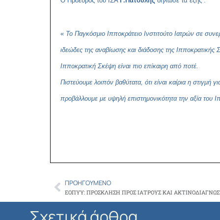
Ο Πρόεδρος του ΙΣΑ
Γ.Πατούλης
δήλωσε τα εξής :
«
Το Παγκόσμιο Ιπποκράτειο Ινστιτούτο Ιατρών σε συνε
ιδεώδες της αναβίωσης και διάδοσης της Ιπποκρατικής Σ
Ιπποκρατική Σκέψη είναι πιο επίκαιρη από ποτέ.
Πιστεύουμε λοιπόν βαθύτατα, ότι είναι καίρια η στιγμή
προβάλλουμε με υψηλή επιστημονικότητα την αξία του 
ΠΡΟΗΓΟΎΜΕΝΟ
Prev
Σχετικά άρθρα