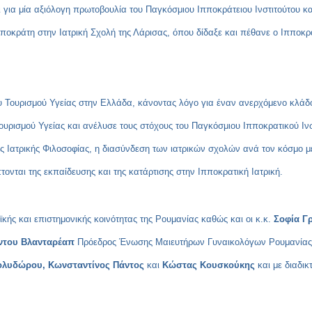
για μία αξιόλογη πρωτοβουλία του Παγκόσμιου Ιπποκράτειου Ινστιτούτου κ
ποκράτη στην Ιατρική Σχολή της Λάρισας, όπου δίδαξε και πέθανε ο Ιπποκρά
υ Τουρισμού Υγείας στην Ελλάδα, κάνοντας λόγο για έναν ανερχόμενο κλάδο
υρισμού Υγείας και ανέλυσε τους στόχους του Παγκόσμιου Ιπποκρατικού Ινστ
Ιατρικής Φιλοσοφίας, η διασύνδεση των ιατρικών σχολών ανά τον κόσμο με 
ονται της εκπαίδευσης και της κατάρτισης στην Ιπποκρατική Ιατρική.
ής και επιστημονικής κοινότητας της Ρουμανίας καθώς και οι κ.κ.
Σοφία Γ
ντου Βλανταρέαπ
Πρόεδρος Ένωσης Μαιευτήρων Γυναικολόγων Ρουμανίας, κ
ολυδώρου, Κωνσταντίνος Πάντος
και
Κώστας Κουσκούκης
και με διαδι