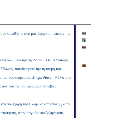
Copy
Link
ς παρακαταθήκης που μας άφησε ο πατέρας της
 Ιατρών, υπό την αιγίδα του ΙΣΑ. Τελευταίος
 εκδήλωση, τοποθέτησαν την προτομή του
υ του Βουκουρεστιου
Zinga Viorel
. Μάλιστα ο
arol Davila, τον ερχόμενο Οκτώβριο.
l και συνεχάρη την Ελληνική αποστολή για την
 Ιπποκράτη, στην παγκόσμιου βεληνεκούς