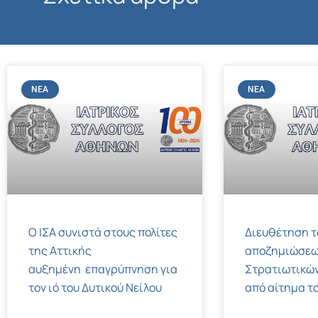
ΝΈΑ
ΝΈΑ
Ο ΙΣΑ συνιστά στους πολίτες
Διευθέτηση 
της Αττικής
αποζημιώσεω
αυξημένη επαγρύπνηση για
Στρατιωτικών
τον ιό του Δυτικού Νείλου
από αίτημα το